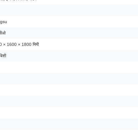
ngsu
सीओ
0 × 1600 × 1800 मिमी
ुबिशी