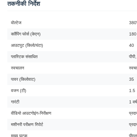
तकनीकी निर्देश
वोल्टेज
380
क्लैंपिंग फोर्स (केएन)
180
आउटपुट (किलो/घंटा)
40
प्लास्टिक संसाधित
पीपी
स्वचालन
स्वच
पावर (किलोवाट)
35
वजन (टी)
1.5
गारंटी
1 वर्ष
वीडियो आउटगोइंग-निरीक्षण
प्रद
मशीनरी परीक्षण रिपोर्ट
प्रद
मुख्य घटक
पीएल