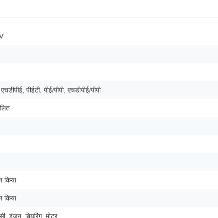
V
, एचडीपीई, पीईटी, पीई/पीपी, एचडीपीई/पीपी
ालित
ान किया
ान किया
सी, इंजन, बियरिंग, मोटर