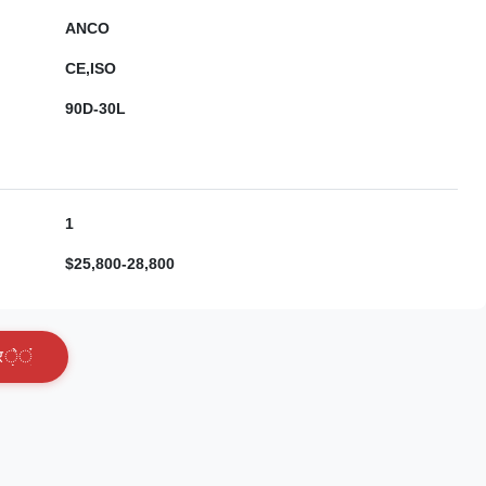
ANCO
CE,ISO
90D-30L
1
$25,800-28,800
र
े
ं