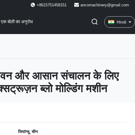
+8615751458151
ancomachinery@gmail.com
एक बोली का अनुरोध
Hindi
जीवन और आसान संचालन के लिए
्सट्रूज़न ब्लो मोल्डिंग मशीन
जियांग्सू, चीन