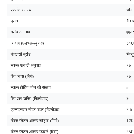
उत्पत्ति का स्थान
चीन
प्रांत
Jia
ब्रांड का नाम
एएन
आयाम (एल×डब्ल्यू×एच)
340
पीएलसी ब्रांड
मित्स
स्क्रू एल/डी अनुपात
75
पेंच व्यास (मिमी)
75
स्क्रू हीटिंग ज़ोन की संख्या
5
पेंच ताप शक्ति (किलोवाट)
9
एक्सट्रूडर मोटर पावर (किलोवाट)
7.5
मोल्ड प्लेटन आकार चौड़ाई (मिमी)
120
मोल्ड प्लेटन आकार ऊंचाई (मिमी)
250