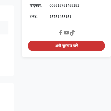
व्हाट्सएप:
008615751458151
वीचैट:
15751458151
अभी पूछताछ करें