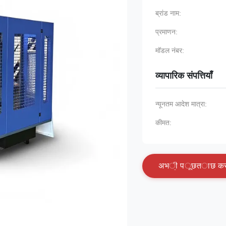
ब्रांड नाम:
प्रमाणन:
मॉडल नंबर:
व्यापारिक संपत्तियाँ
न्यूनतम आदेश मात्रा:
कीमत:
अ
भ
ी
प
ू
छ
त
ा
छ
क