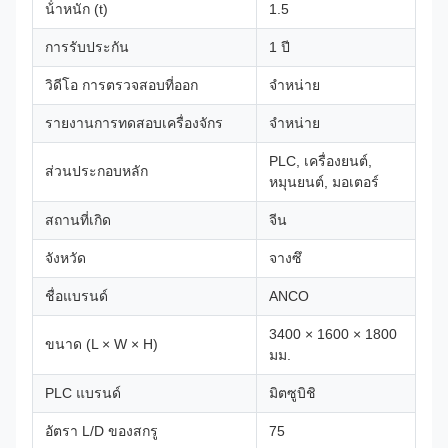
น้ําหนัก (t)
1.5
การรับประกัน
1 ปี
วิดีโอ การตรวจสอบที่ออก
จําหน่าย
รายงานการทดสอบเครื่องจักร
จําหน่าย
PLC, เครื่องยนต์,
ส่วนประกอบหลัก
หมุนยนต์, มอเตอร์
สถานที่เกิด
จีน
จังหวัด
จางซึ
ชื่อแบรนด์
ANCO
3400 × 1600 × 1800
ขนาด (L × W × H)
มม.
PLC แบรนด์
มิตซูบิชิ
อัตรา L/D ของสกรู
75