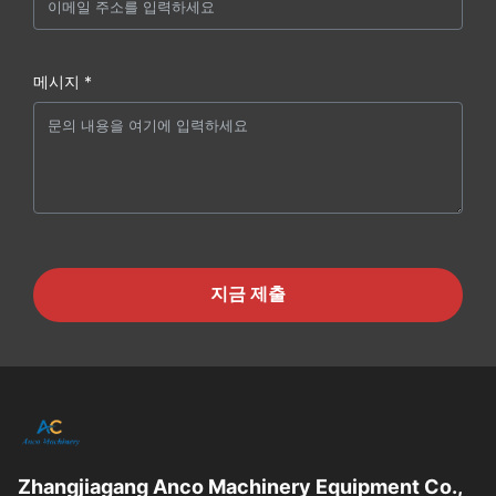
메시지 *
지금 제출
Zhangjiagang Anco Machinery Equipment Co.,