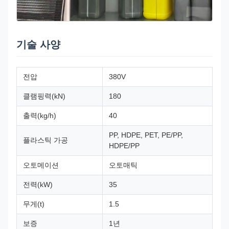
기술 사양
전압
380V
클램핑력(kN)
180
출력(kg/h)
40
PP, HDPE, PET, PE/PP,
플라스틱 가공
HDPE/PP
오토메이션
오토매틱
전력(kW)
35
무게(t)
1.5
보증
1년