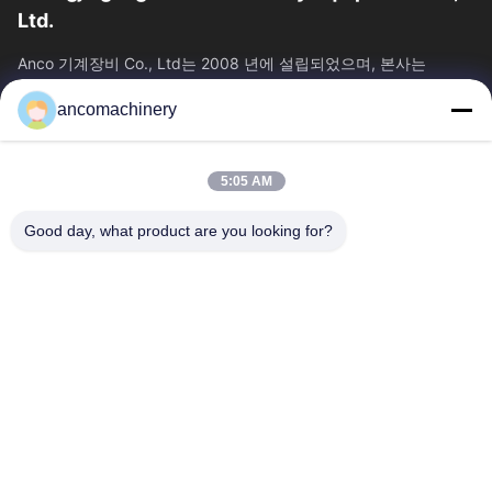
Ltd.
Anco 기계장비 Co., Ltd는 2008 년에 설립되었으며, 본사는
Jiangsu 주 Suzhou 시의 Zhangjiagang 시에 위치하고 있습니다.
ancomachinery
빠른 링크
홈
제품 소개
5:05 AM
동영상
회사 소개
공장 투어
품질 관리
Good day, what product are you looking for?
연락처
견적 요청
뉴스
문의하기
+86--15751458151
+86--15751458150
ancomachinery@gmail.com