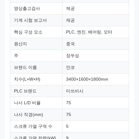
영상출고검사
제공
기계 시험 보고서
제공
핵심 구성 요소
PLC, 엔진, 베어링, 모터
원산지
중국
주
장쑤성
브랜드 이름
안코
치수(L×W×H)
3400×1600×1800mm
PLC 브랜드
미쓰비시
나사 L/D 비율
75
나사 직경(mm)
75
스크류 가열 구역 수
5
스크류 가열 전력(kW)
9