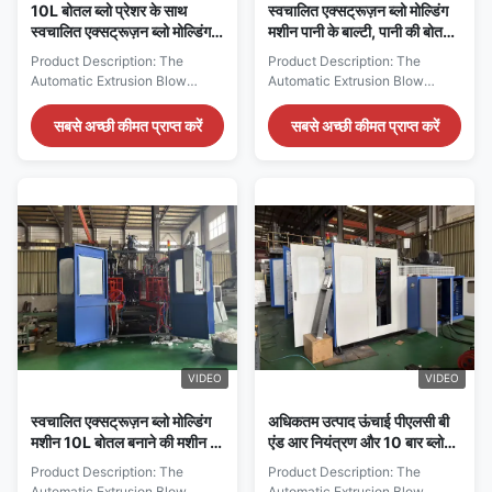
10L बोतल ब्लो प्रेशर के साथ
स्वचालित एक्सट्रूज़न ब्लो मोल्डिंग
स्वचालित एक्सट्रूज़न ब्लो मोल्डिंग
मशीन पानी के बाल्टी, पानी की बोतलें,
मशीन, उच्च दक्षता के लिए पूरी तरह से
उत्पादन लाइन के साथ प्लास्टिक
Product Description: The
Product Description: The
स्वचालित संचालन
Automatic Extrusion Blow
Automatic Extrusion Blow
Molding Machine is a state-of-
Molding Machine is a state-of-
the-art piece of equipment
the-art industrial equipment
सबसे अच्छी कीमत प्राप्त करें
सबसे अच्छी कीमत प्राप्त करें
designed to streamline and
designed for efficient and high-
enhance the manufacturing
quality production of hollow
process of hollow plastic
plastic products. This machine
products. Renowned for its
is engineered to process a
efficiency and precision, this
variety of thermoplastic
extrusion blow molding
materials, including PP, HDPE,
machine integrates advanced
PE/PP blends, ...
...
VIDEO
VIDEO
स्वचालित एक्सट्रूज़न ब्लो मोल्डिंग
अधिकतम उत्पाद ऊंचाई पीएलसी बी
मशीन 10L बोतल बनाने की मशीन के
एंड आर नियंत्रण और 10 बार ब्लो
साथ
प्रेशर के साथ स्वचालित एक्सट्रूज़न
Product Description: The
Product Description: The
ब्लो मोल्डिंग मशीन
Automatic Extrusion Blow
Automatic Extrusion Blow