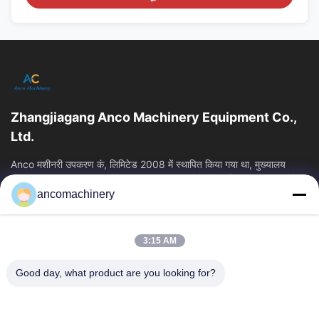
Zhangjiagang Anco Machinery Equipment Co.,
Ltd.
Anco मशीनरी उपकरण कं, लिमिटेड 2008 में स्थापित किया गया था, मुख्यालय
Zhangjiagang शहर, सुज़ौ शहर, Jiangsu प्रांत में स्थित है। यह एक उद्यम है कि
ancomachinery
त्वरित लिंक
होम
उत्पाद
3:15 AM
वीडियो
हमारे बारे में
फैक्टरी यात्रा
गुणवत्ता नियंत्रण
Good day, what product are you looking for?
हमसे संपर्क करें
एक बोली का अनुरोध
समाचार