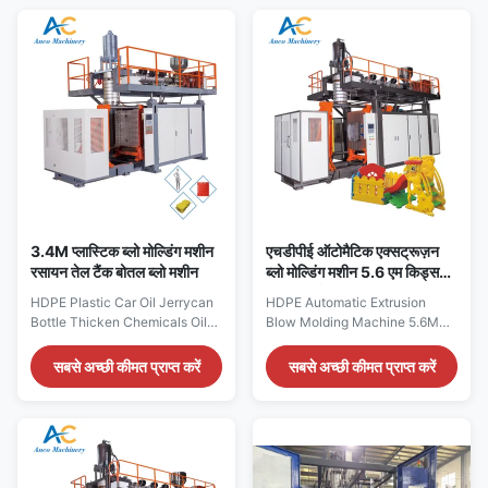
Station Accumulation Extrusion
and Wash Jugs Technical
Engine Bearing Technical
Specifications Specification
Specifications Specification
Value Voltage 380V Clamping
Value Voltage 380V Clamping
Force (kN) 180 Output (kg/h)
Force (kN) 180 Output (kg/h)
40 Plastic Processed PP,
40 ...
HDPE, ...
3.4M प्लास्टिक ब्लो मोल्डिंग मशीन
एचडीपीई ऑटोमैटिक एक्सट्रूज़न
रसायन तेल टैंक बोतल ब्लो मशीन
ब्लो मोल्डिंग मशीन 5.6 एम किड्स
टॉय पीपी बोतल ब्लो मशीन
HDPE Plastic Car Oil Jerrycan
HDPE Automatic Extrusion
Bottle Thicken Chemicals Oil
Blow Molding Machine 5.6M
Tanks Extrusion Blow Molding
Kids Toy PP Bottle Blowing
Machine High-performance
Machine for Plastic Toolbox,
सबसे अच्छी कीमत प्राप्त करें
सबसे अच्छी कीमत प्राप्त करें
extrusion blow molding
Chair, and Tray Production
machine specifically designed
Product Overview This HDPE
for manufacturing thick-walled
PE PP extrusion blow molding
HDPE plastic containers
machine is engineered for
including car oil jerrycans,
producing kids toy plastic
chemical tanks, and industrial
containers, toolboxes, chairs,