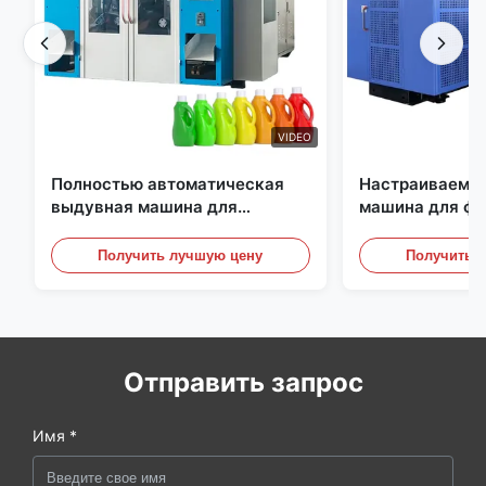
VIDEO
Полностью автоматическая
Настраиваемая
выдувная машина для
машина для ф
экструзии, машина для
большого масш
выдувного формования
Автоматическ
Получить лучшую цену
Получить 
бутылок из ПНД
оборудование 
Отправить запрос
Имя *