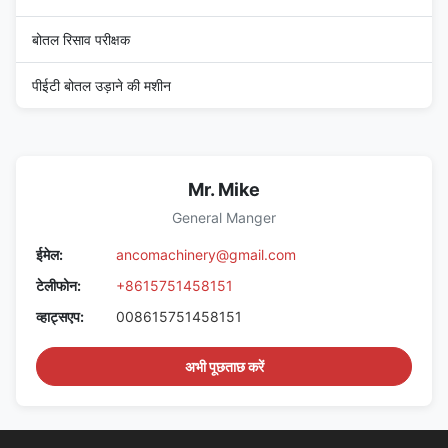
बोतल रिसाव परीक्षक
पीईटी बोतल उड़ाने की मशीन
Mr. Mike
General Manger
ईमेल:
ancomachinery@gmail.com
टेलीफोन:
+8615751458151
व्हाट्सएप:
008615751458151
अभी पूछताछ करें