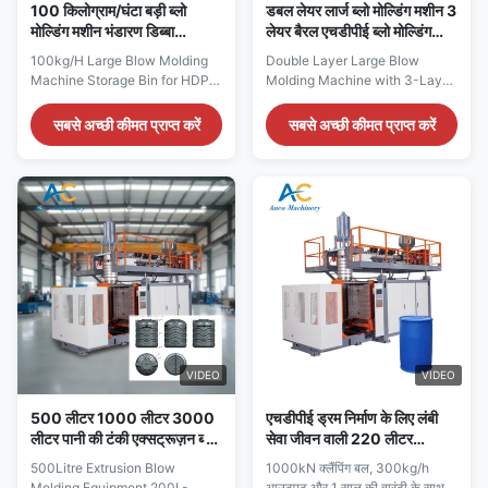
100 किलोग्राम/घंटा बड़ी ब्लो
डबल लेयर लार्ज ब्लो मोल्डिंग मशीन 3
मोल्डिंग मशीन भंडारण डिब्बा
लेयर बैरल एचडीपीई ब्लो मोल्डिंग
एचडीपीई पीईटी पीसी पीईटीजी
मशीन
100kg/H Large Blow Molding
Double Layer Large Blow
Machine Storage Bin for HDPE
Molding Machine with 3-Layer
PET PC PETG Full automatic
Barrel High-performance 55
storage bin blow molding
Gallon (220L) HDPE blow
सबसे अच्छी कीमत प्राप्त करें
सबसे अच्छी कीमत प्राप्त करें
machine designed for plastic
molding machine featuring
tool boxes processing using
double and 3-layer barrel
HDPE, PET, PC, and PETG
technology for chemical drum
materials with engine bearing
extrusion and plastic
core technology. Technical
processing applications.
Specifications Specification
Product Overview Technical
Value Voltage 380V ...
Specifications Specification
Value ...
VIDEO
VIDEO
500 लीटर 1000 लीटर 3000
एचडीपीई ड्रम निर्माण के लिए लंबी
लीटर पानी की टंकी एक्सट्रूज़न ब्लो
सेवा जीवन वाली 220 लीटर
मोल्डिंग मशीन उपकरण केमिकल
स्वचालित प्लास्टिक ड्रम मोल्डिंग
500Litre Extrusion Blow
1000kN क्लैंपिंग बल, 300kg/h
बाल्टी ब्लो मोल्डिंग मशीन
मशीन
Molding Equipment 200L-
आउटपुट और 1 साल की वारंटी के साथ