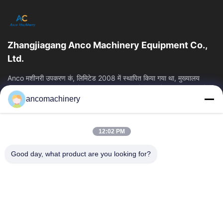
Zhangjiagang Anco Machinery Equipment Co.,
Ltd.
Anco मशीनरी उपकरण कं, लिमिटेड 2008 में स्थापित किया गया था, मुख्यालय
Zhangjiagang शहर, सुज़ौ शहर, Jiangsu प्रांत में स्थित है। यह एक उद्यम है कि
ancomachinery
त्वरित लिंक
होम
उत्पाद
12:02 PM
वीडियो
हमारे बारे में
फैक्टरी यात्रा
गुणवत्ता नियंत्रण
Good day, what product are you looking for?
हमसे संपर्क करें
एक बोली का अनुरोध
समाचार
हमसे संपर्क करें
+86--15751458151