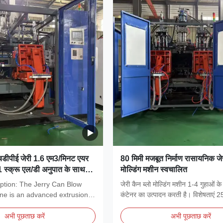
एचडीपीई जेरी 1.6 एम3/मिनट एयर
80 मिमी मजबूत निर्माण रासायनिक जे
1 स्क्रू एल/डी अनुपात के साथ
मोल्डिंग मशीन स्वचालित
ो उड़ा सकता है
ption: The Jerry Can Blow
जेरी कैन ब्लो मोल्डिंग मशीन 1-4 गुहाओं
ne is an advanced extrusion
कंटेनर का उत्पादन करती है। विशेषताएं 2
.
अभी पूछताछ करें
अभी पूछताछ करें