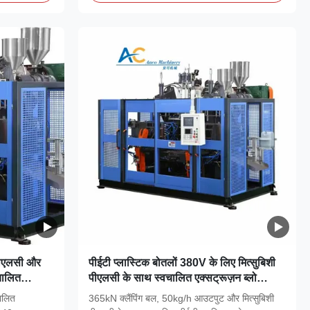
 पीएलसी और
पीईटी प्लास्टिक बोतलों 380V के लिए मित्सुबिशी
चालित
पीएलसी के साथ स्वचालित एक्सट्रूज़न ब्लो
मोल्डिंग मशीन
चालित
365kN क्लैंपिंग बल, 50kg/h आउटपुट और मित्सुबिशी