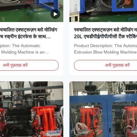
वचालित एक्सट्रूज़न ब्लो मोल्डिंग
स्वचालित एक्सट्रूज़न ब्लो मोल्डिंग
 स्क्रीन इंटरफेस के साथ
20L एचडीपीई/पीपी/पीसी टैंक स्टैकिंग
ाई तक खोखले उत्पादों के लिए
मोल्डिंग मशीन इंजन और मोटर के स
ption: The Automatic
Product Description: The Automa
संचालन
 Molding Machine is an
Extrusion Blow Molding Machine 
 of...
of-the-art...
अभी पूछताछ करें
अभी पूछताछ करें