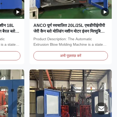
 मशीन 18L
ANCO पूर्ण स्वचालित 20L/25L एचडीपीई/पीपी
 बैरल ब्लो
जेरी कैन ब्लो मोल्डिंग मशीन मोटर इंजन मित्सुबिशी
ाथ आसान
पीएलसी 180kN क्लैंपिंग फोर्स स्टैकिंग
tic
Product Description: The Automatic
is a state-
Extrusion Blow Molding Machine is a state-
of-the-art solution...
अभी पूछताछ करें