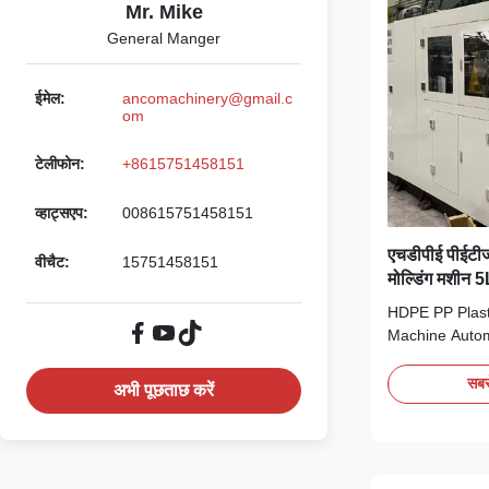
Mr. Mike
General Manger
ईमेल:
ancomachinery@gmail.c
om
टेलीफोन:
+8615751458151
व्हाट्सएप:
008615751458151
एचडीपीई पीईटीजी
वीचैट:
15751458151
मोल्डिंग मशीन 
HDPE PP Plast
Machine Autom
machine for H
pure water tan
सबसे
अभी पूछताछ करें
motor and bear
capacity. Techn
Specification 
Force (kN) 180