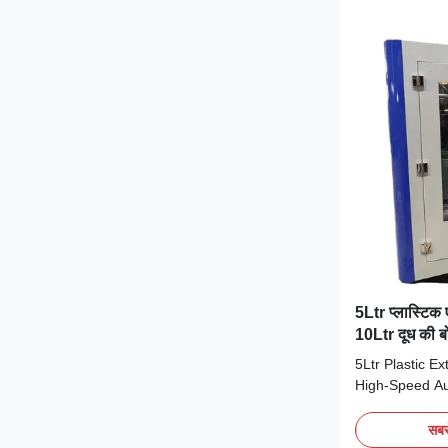
5Ltr प्लास्टिक ए
10Ltr दूध की बो
5Ltr Plastic E
High-Speed A
Bottle Machin
Jerrycan plast
सबसे