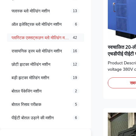
फ्लास्क ब्लो मोल्डिंग मशीन
13
ऑल इलेक्ट्रिक ब्लो मोल्डिंग मशीन
6
प्लास्टिक एक्सट्रूज़न ब्लो मोल्डिंग मशीन
42
स्वचालित 20-ली
रासायनिक ड्रम ब्लो मोल्डिंग मशीन
16
एचडीपीई पीईटी प
मोल्डिंग कोर कंप
Product Descri
छोटी झटका मोल्डिंग मशीन
12
voltage 380V c
(kg/h) 40 plas
बड़ी झटका मोल्डिंग मशीन
19
PE/PP, HDPE/P
सबसे
power (kw) 35 
बोतल पैकेजिंग मशीन
2
video outgoing
machinery test
बोतल रिसाव परीक्षक
5
components PL
पीईटी बोतल उड़ाने की मशीन
6