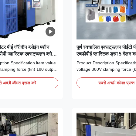
टर पीई जॅरीकॅन ब्लोइंग मशीन
पूर्ण स्वचालित एक्सट्रूज़न पीईटी 
ीपी प्लास्टिक एक्सट्रूज़न ब्लो
एचडीपीई प्लास्टिक ड्रम 5 गैलन ब्ल
ोनेंट्स जिसमें इंजन मोटर शामिल है
25L 50L कम कीमत के साथ
ption Specification item value
Product Description Specificati
lamping force (kn) 180 output
voltage 380V clamping force (k
tic processed PP, HDPE, PET,
(kg/h) 40 plastic processed PP
P automation Automatic
PE/PP, HDPE/PP automation A
 अच्छी कीमत प्राप्त करें
सबसे अच्छी कीमत प्राप्त 
weight (t) 1.5 warranty 1 Year
power (kw) 35 weight (t) 1.5 w
-inspection Provided
video outgoing-inspection Prov
 report Provided core
machinery test report Provided
C, ...
components PLC, ...