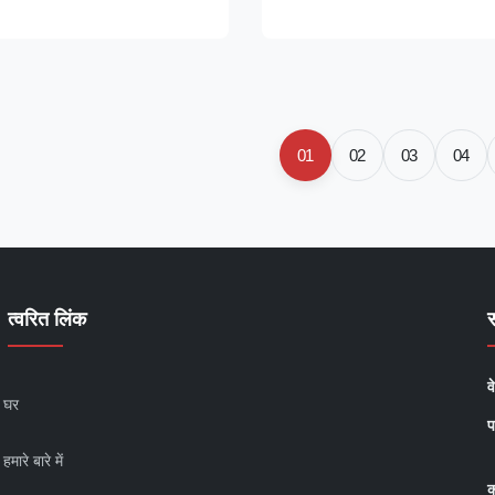
res a PC engine core
can production with high effici
 is designed for high-speed
precision. Technical Specificat
ilk bottles and containers.
Specification Value Voltage 3
0V and ...
Force (kN) 180 ...
01
02
03
04
त्वरित लिंक
व
घर
प
हमारे बारे में
क