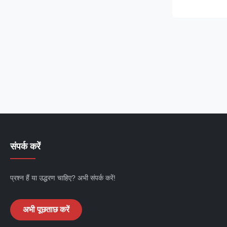
machine featu
component and
production of m
Available in 11
संपर्क करें
प्रश्न हैं या उद्धरण चाहिए? अभी संपर्क करें!
अभी पूछताछ करें