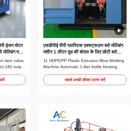
पीपी इंजन मोटर
एचडीपीई पीपी प्लास्टिक एक्सट्रूज़न ब्लो मोल्डिंग
ो मोल्डिंग मशीन
मशीन 1 लीटर दूध की बोतल के लिए छोटी ब्लो
मोल्डिंग मशीन
on item value
1L HDPE/PP Plastic Extrusion Blow Molding
n) 180 output
Machine Automatic 1-liter bottle blowing
, HDPE, PET,
machine designed for milk bottle production
utomatic
using HDPE and PP plastic materials. This
करें
सबसे अच्छी कीमत प्राप्त करें
arranty 1 Year
extrusion blow molding system offers
ided
efficient, high-quality container
 core
manufacturing with advanced automation
features. Product ...