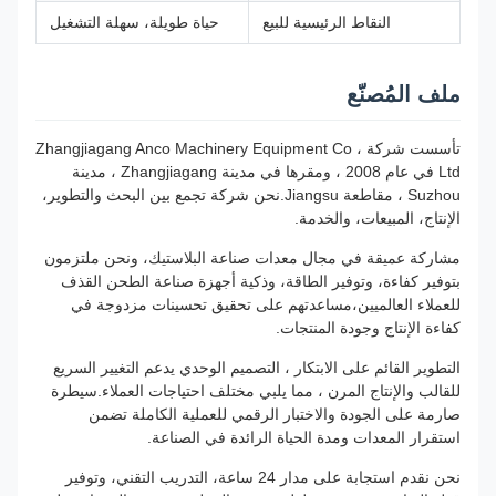
النقاط الرئيسية للبيع
حياة طويلة، سهلة التشغيل
ملف المُصنّع
تأسست شركة Zhangjiagang Anco Machinery Equipment Co ،
Ltd في عام 2008 ، ومقرها في مدينة Zhangjiagang ، مدينة
Suzhou ، مقاطعة Jiangsu.نحن شركة تجمع بين البحث والتطوير،
الإنتاج، المبيعات، والخدمة.
مشاركة عميقة في مجال معدات صناعة البلاستيك، ونحن ملتزمون
بتوفير كفاءة، وتوفير الطاقة، وذكية أجهزة صناعة الطحن القذف
للعملاء العالميين،مساعدتهم على تحقيق تحسينات مزدوجة في
كفاءة الإنتاج وجودة المنتجات.
التطوير القائم على الابتكار ، التصميم الوحدي يدعم التغيير السريع
للقالب والإنتاج المرن ، مما يلبي مختلف احتياجات العملاء.سيطرة
صارمة على الجودة والاختبار الرقمي للعملية الكاملة تضمن
استقرار المعدات ومدة الحياة الرائدة في الصناعة.
نحن نقدم استجابة على مدار 24 ساعة، التدريب التقني، وتوفير