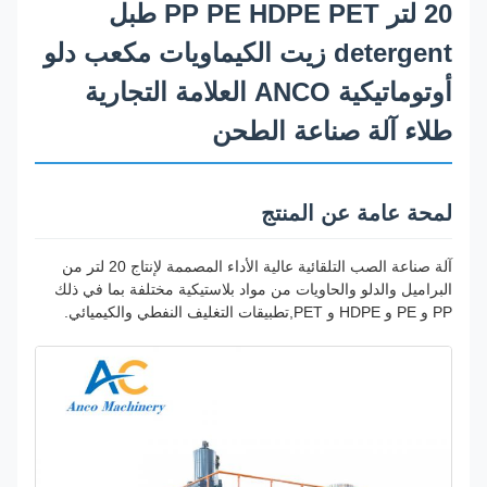
20 لتر PP PE HDPE PET طبل
detergent زيت الكيماويات مكعب دلو
أوتوماتيكية ANCO العلامة التجارية
طلاء آلة صناعة الطحن
لمحة عامة عن المنتج
آلة صناعة الصب التلقائية عالية الأداء المصممة لإنتاج 20 لتر من
البراميل والدلو والحاويات من مواد بلاستيكية مختلفة بما في ذلك
PP و PE و HDPE و PET,تطبيقات التغليف النفطي والكيميائي.