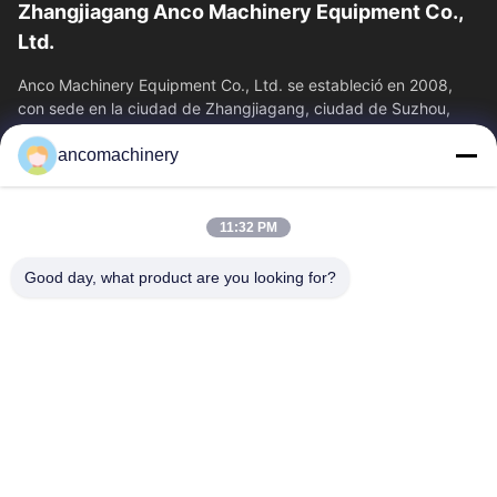
Zhangjiagang Anco Machinery Equipment Co.,
Ltd.
Anco Machinery Equipment Co., Ltd. se estableció en 2008,
con sede en la ciudad de Zhangjiagang, ciudad de Suzhou,
provincia de Jiangsu. Es una...
ancomachinery
Enlaces Rápidos
Inicio
Productos
11:32 PM
Videos
Sobre Nosotros
Visita A La Fábrica
Control De Calidad
Good day, what product are you looking for?
Contacto
Solicitar Una Cotización
Noticias
Contacta Con Nosotros
+86--15751458151
+86--15751458150
ancomachinery@gmail.com