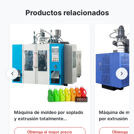
Productos relacionados
VIDEO
Máquina de moldeo por soplado
Máquina de mol
y extrusión totalmente
por extrusión p
automática para botellas de
Equipo de molde
HDPE, máquina de moldeo por
automático a gr
Obtenga el mejor precio
Obtenga el 