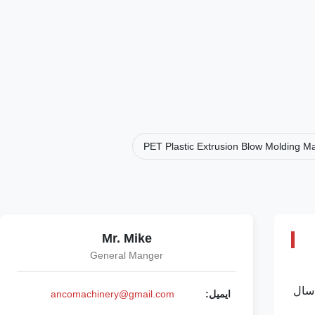
PET Plastic Extrusion Blow Molding M
Mr. Mike
General Manger
یلوگرم در ساعت، PLC میتسوبیشی و پردازش چندین پلاستیک. نکات کلیدی فروش: عمر طولانی، عملیات آسان. شامل 1 سال
ایمیل:
ancomachinery@gmail.com