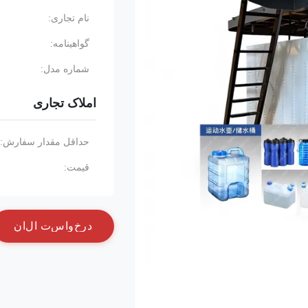
نام تجاری:
گواهینامه:
شماره مدل:
املاک تجاری
حداقل مقدار سفارش:
قیمت:
د
ر
خ
و
ا
س
ت
ا
ل
ا
ن