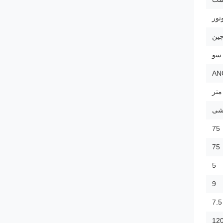
ین
 سو
AN
شی
75
75
5
9
7.5
12