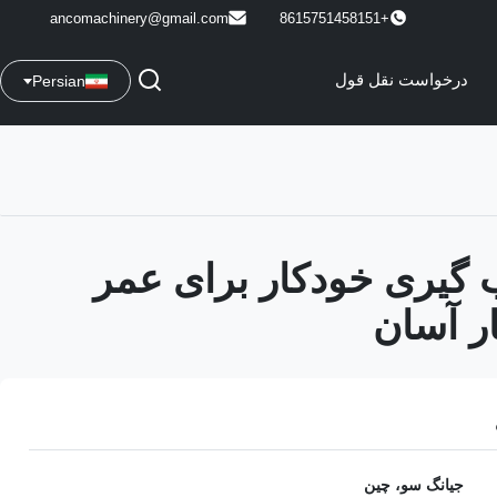
ancomachinery@gmail.com
+8615751458151
درخواست نقل قول
Persian
 گیری خودکار برای عمر
ر آسان
جیانگ سو، چین