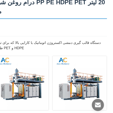
20 لیتر E HDPE PET
م
HDPE و PET طراحی شده است. ایده آل برای کاربردهای مواد شوینده، روغن و بسته بندی شیمیایی.