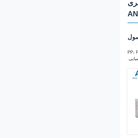
بطری
صول
رایی بالا که برای تولید درام ها، سطل ها و ظروف 20 لیتری از مواد پلاستیکی مختلف از جمله PP، PE،