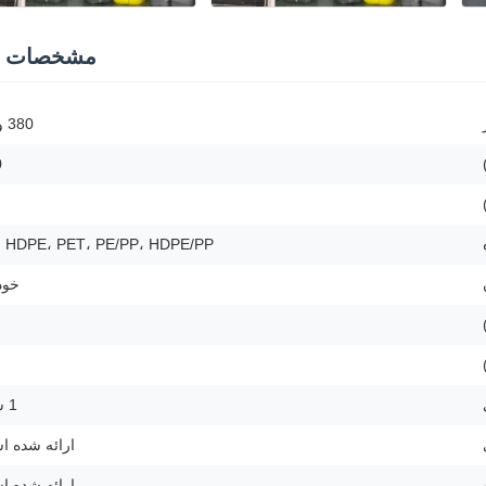
مشخصات ف
380 ولت
0
، HDPE، PET، PE/PP، HDPE/PP
خود
1 سال
ارائه شده 
ارائه شده 