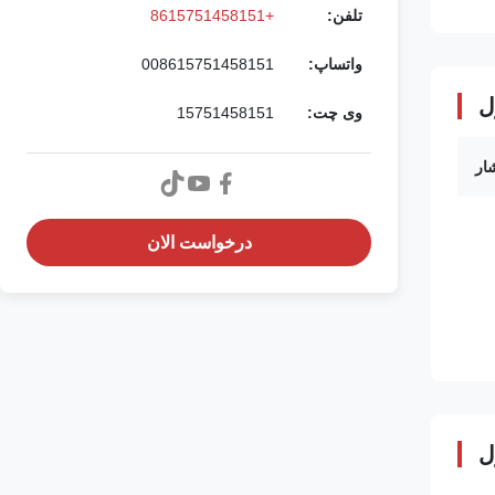
تلفن:
+8615751458151
واتساپ:
008615751458151
ل
وی چت:
15751458151
ار
درخواست الان
ل