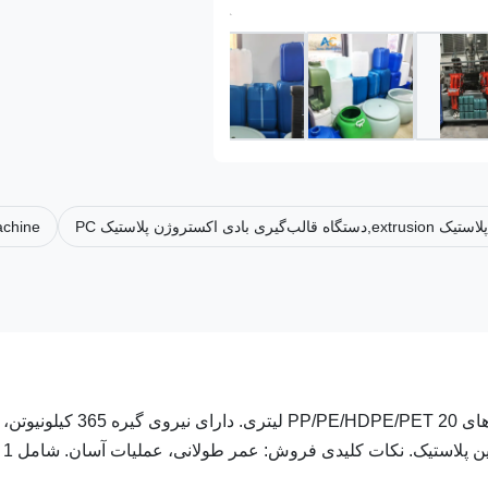
achine
دستگاه قالب گیری دمشی اکستروژن اتوماتیک ANCO برای درام های PP/PE/HDPE/PET 20 لیتری. دارای نیروی گیره 365 کیلونیوتن،
خروجی 280 ک