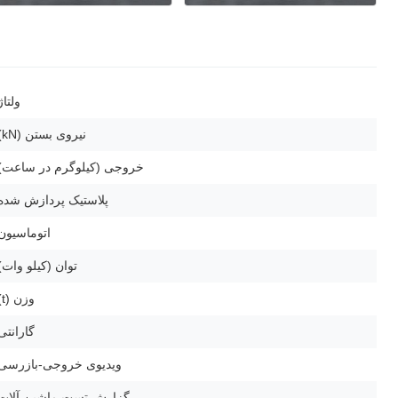
ولتاژ
نیروی بستن (kN)
خروجی (کیلوگرم در ساعت)
پلاستیک پردازش شده
اتوماسیون
توان (کیلو وات)
وزن (t)
گارانتی
ویدیوی خروجی-بازرسی
گزارش تست ماشین آلات