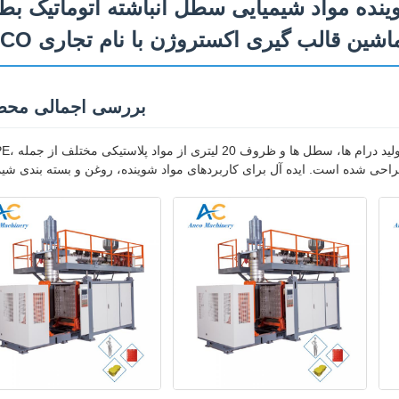
PP P درام روغن شوینده مواد شیمیایی سطل انباشته اتوماتیک 
اشین قالب گیری اکستروژن با نام تجاری ANCO
بررسی اجمالی مح
دستگاه قالب گیری دمشی اکستروژن اتوماتیک با کا