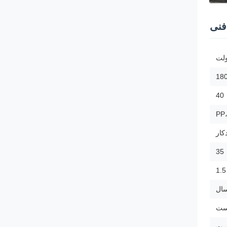
نی
18
40
PP
کار
35
1.5
است
است