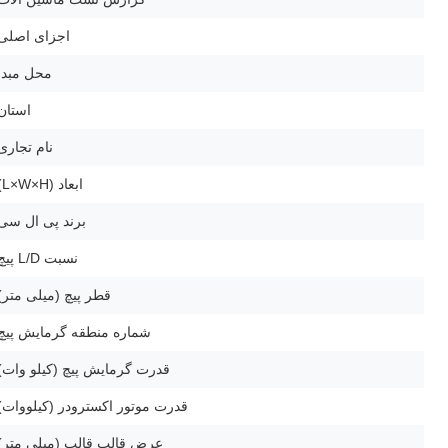
اجزای اصلی
محل مبدا
استان
نام تجاری
ابعاد (L×W×H)
برند پی ال ​​سی
نسبت L/D پیچ
قطر پیچ (میلی متر)
شماره منطقه گرمایش پیچ
قدرت گرمایش پیچ (کیلو وات)
قدرت موتور اکسترودر (کیلووات)
عرض قالب قالب (میلی متر)