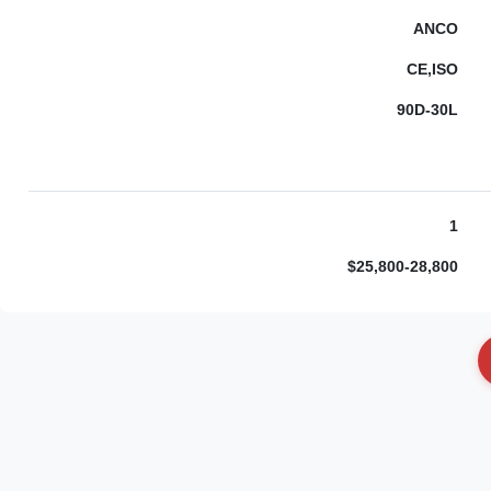
ANCO
CE,ISO
90D-30L
1
$25,800-28,800