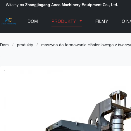
Witamy na
Zhangjiagang Anco Machinery Equipment Co., Ltd.
DOM
PRODUKTY
FILMY
O N
Dom
/
produkty
/
maszyna do formowania ciśnieniowego z tworzy