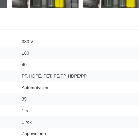
380 V
180
40
PP, HDPE, PET, PE/PP, HDPE/PP
Automatyczne
35
1.5
1 rok
Zapewnione