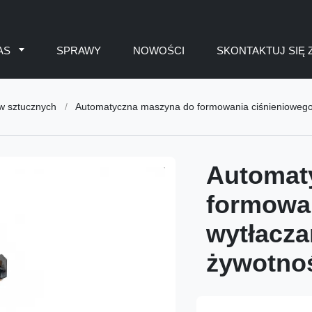
AS
SPRAWY
NOWOŚCI
SKONTAKTUJ SIĘ 
w sztucznych
/
Automatyczna maszyna do formowania ciśnieniowego p
Automat
formowan
wytłacza
żywotnoś