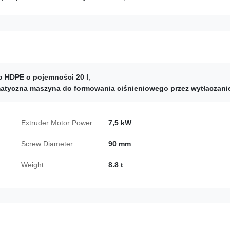
HDPE o pojemności 20 l
,
atyczna maszyna do formowania ciśnieniowego przez wytłaczani
Extruder Motor Power:
7,5 kW
Screw Diameter:
90 mm
Weight:
8.8 t