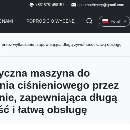
+8615751458151
ancomachinery@gmail.com
Z NAMI
POPROSIĆ O WYCENĘ
Polish
rzez wytłaczanie, zapewniająca długą żywotność i łatwą obsługę
yczna maszyna do
ia ciśnieniowego przez
nie, zapewniająca długą
ć i łatwą obsługę