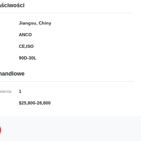
ściwości
Jiangsu, Chiny
ANCO
CE,ISO
90D-30L
handlowe
ienia:
1
$25,800-28,800