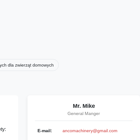
ych dla zwierząt domowych
Mr. Mike
General Manger
ty:
E-mail:
ancomachinery@gmail.com