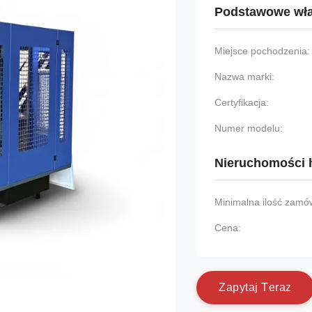
Podstawowe wła
Miejsce pochodzenia:
Nazwa marki:
Certyfikacja:
Numer modelu:
Nieruchomości 
Minimalna ilość zamów
Cena:
Z
a
p
y
t
a
j
T
e
r
a
z