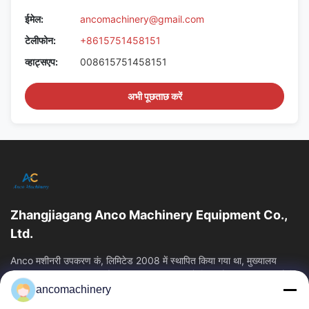
ईमेल:
ancomachinery@gmail.com
टेलीफोन:
+8615751458151
व्हाट्सएप:
008615751458151
अभी पूछताछ करें
Zhangjiagang Anco Machinery Equipment Co.,
Ltd.
Anco मशीनरी उपकरण कं, लिमिटेड 2008 में स्थापित किया गया था, मुख्यालय
Zhangjiagang शहर, सुज़ौ शहर, Jiangsu प्रांत में स्थित है। यह एक उद्यम है कि
ancomachinery
त्वरित लिंक