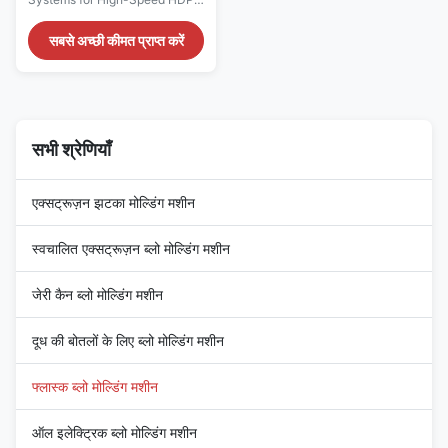
PP Bottle Production High-
performance oil-electric blow
सबसे अच्छी कीमत प्राप्त करें
molding machine designed for
efficient production of HDPE,
PP, and PET plastic bottles.
Features advanced core motor
engine components and
competitive wholesale pricing.
सभी श्रेणियाँ
Technical Specificat...
एक्सट्रूज़न झटका मोल्डिंग मशीन
स्वचालित एक्सट्रूज़न ब्लो मोल्डिंग मशीन
जेरी कैन ब्लो मोल्डिंग मशीन
दूध की बोतलों के लिए ब्लो मोल्डिंग मशीन
फ्लास्क ब्लो मोल्डिंग मशीन
ऑल इलेक्ट्रिक ब्लो मोल्डिंग मशीन