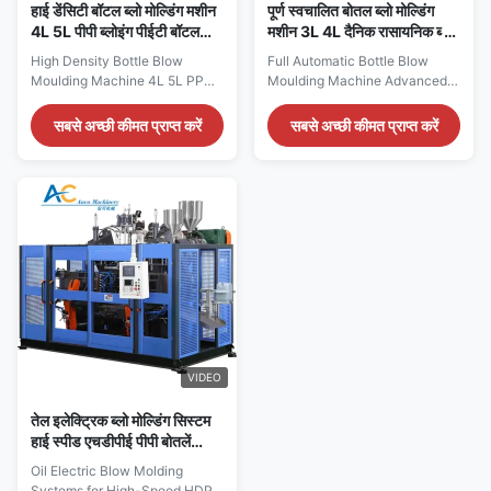
हाई डेंसिटी बॉटल ब्लो मोल्डिंग मशीन
पूर्ण स्वचालित बोतल ब्लो मोल्डिंग
4L 5L पीपी ब्लोइंग पीईटी बॉटल
मशीन 3L 4L दैनिक रासायनिक ब्लो
मशीन
मोल्डिंग मशीन
High Density Bottle Blow
Full Automatic Bottle Blow
Moulding Machine 4L 5L PP
Moulding Machine Advanced
Blowing PET Bottle Machine
single-station extrusion blow
This high-performance
molding machine designed for
सबसे अच्छी कीमत प्राप्त करें
सबसे अच्छी कीमत प्राप्त करें
extrusion blow molding
producing 3L, 4L, 5L, 10L, and
machine is specifically
20L containers using PET,
designed for producing 4L and
HDPE, PP materials. Ideal for
5L containers using PP, HDPE,
jerry cans and daily chemical
PET, and other plastic
packaging applications.
materials. Ideal for detergent,
Product Gallery Technical
oil, milk barrel, and motor core
Specifications ...
...
VIDEO
तेल इलेक्ट्रिक ब्लो मोल्डिंग सिस्टम
हाई स्पीड एचडीपीई पीपी बोतलें
ईबीएम ब्लो मोल्डिंग
Oil Electric Blow Molding
Systems for High-Speed HDPE