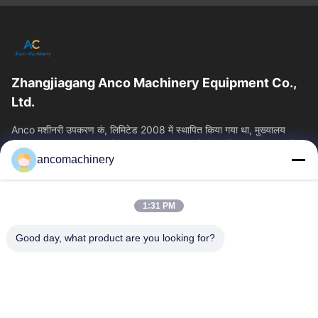
Zhangjiagang Anco Machinery Equipment Co.,
Ltd.
Anco मशीनरी उपकरण कं, लिमिटेड 2008 में स्थापित किया गया था, मुख्यालय
Zhangjiagang शहर, सुज़ौ शहर, Jiangsu प्रांत में स्थित है। यह एक उद्यम है कि
ancomachinery
त्वरित लिंक
होम
उत्पाद
1:31 PM
वीडियो
हमारे बारे में
फैक्टरी यात्रा
गुणवत्ता नियंत्रण
Good day, what product are you looking for?
हमसे संपर्क करें
एक बोली का अनुरोध
समाचार
हमसे संपर्क करें