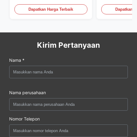
Botol Pe Mesin Cetak Blow
Peralatan Cetak
60L
Dapatkan Harga Terbaik
Dapatkan H
Kirim Pertanyaan
Nama *
Nama perusahaan
Nomor Telepon