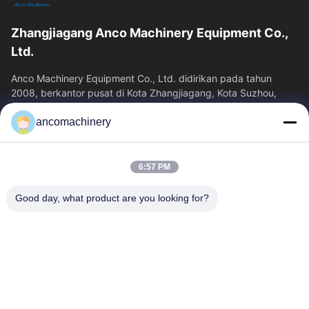
Zhangjiagang Anco Machinery Equipment Co.,
Ltd.
Anco Machinery Equipment Co., Ltd. didirikan pada tahun
2008, berkantor pusat di Kota Zhangjiagang, Kota Suzhou,
Provinsi Jiangsu. Ini adalah...
ancomachinery
Tautan Cepat
Rumah
Produk
6:57 PM
Video
Tentang Kita
Wisata Pabrik
Kontrol Kualitas
Good day, what product are you looking for?
Hubungi Kami
Quote Request Suatu
Berita
Hubungi Kami
+86--15751458151
+86--15751458150