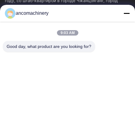
году, со штаб-квартирой в городе Чжанцзяганг, город
Сучжоу, провинция Цзянсу.
ancomachinery
Быстрые Ссылки
Главная Страница
Продукция
9:03 AM
Ролики
О Компании
Наша Фабрика
Контроль Качества
Good day, what product are you looking for?
Контактные Данные
Отправить Запрос
Новости
Свяжитесь С Нами
+86--15751458151
+86--15751458150
ancomachinery@gmail.com