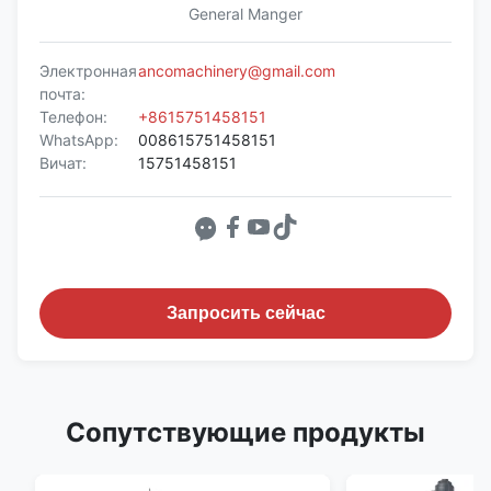
General Manger
Электронная
ancomachinery@gmail.com
почта:
Телефон:
+8615751458151
WhatsApp:
008615751458151
Вичат:
15751458151
Запросить сейчас
Сопутствующие продукты