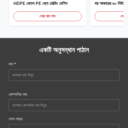
HDPE বোতল PE ব্লো মোল্ডিং মেশিন
বড় আকারের ৬০ লিটার স্ব
সরঞ্জাম
সেরা দাম পান
সেরা 
একটি অনুসন্ধান পাঠান
নাম *
কোম্পানির নাম
ফোন নম্বর