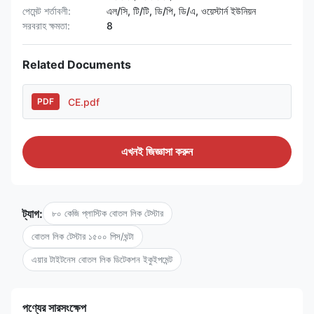
পেমেন্ট শর্তাবলী:
এল/সি, টি/টি, ডি/পি, ডি/এ, ওয়েস্টার্ন ইউনিয়ন
সরবরাহ ক্ষমতা:
8
Related Documents
CE.pdf
PDF
এখনই জিজ্ঞাসা করুন
ট্যাগ:
৮০ কেজি প্লাস্টিক বোতল লিক টেস্টার
বোতল লিক টেস্টার ১৫০০ পিস/ঘন্টা
এয়ার টাইটনেস বোতল লিক ডিটেকশন ইকুইপমেন্ট
পণ্যের সারসংক্ষেপ