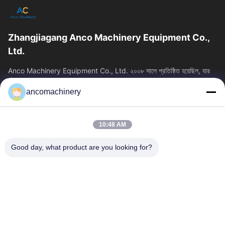
Zhangjiagang Anco Machinery Equipment Co.,
Ltd.
Anco Machinery Equipment Co., Ltd. ২০০৮ সালে প্রতিষ্ঠিত হয়েছিল, যার
সদর দপ্তর চীনের জিয়াংসু প্রদেশের সুঝো সিটির ঝাংজিয়াগাং শহরে অবস্থিত। এটি...
ancomachinery
গুরুত্বপূর্ণ সংযোগ
বাড়ি
পণ্য
10:48 AM
ভিডিও
আমাদের সম্পর্কে
কারখানা ভ্রমণ
মান নিয়ন্ত্রণ
Good day, what product are you looking for?
আমাদের সাথে যোগাযোগ করুন
উদ্ধৃতির জন্য আবেদন
খবর
আমাদের সাথে যোগাযোগ করুন
+86--15751458151
+86--15751458150