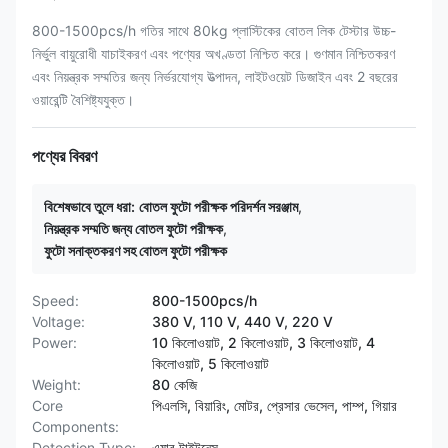
800-1500pcs/h গতির সাথে 80kg প্লাস্টিকের বোতল লিক টেস্টার উচ্চ-
নির্ভুল বায়ুরোধী যাচাইকরণ এবং পণ্যের অখণ্ডতা নিশ্চিত করে। গুণমান নিশ্চিতকরণ
এবং নিয়ন্ত্রক সম্মতির জন্য নির্ভরযোগ্য উত্পাদন, লাইটওয়েট ডিজাইন এবং 2 বছরের
ওয়ারেন্টি বৈশিষ্ট্যযুক্ত।
পণ্যের বিবরণ
বিশেষভাবে তুলে ধরা:
বোতল ফুটো পরীক্ষক পরিদর্শন সরঞ্জাম
,
নিয়ন্ত্রক সম্মতি জন্য বোতল ফুটো পরীক্ষক
,
ফুটো সনাক্তকরণ সহ বোতল ফুটো পরীক্ষক
Speed:
800-1500pcs/h
Voltage:
380 V, 110 V, 440 V, 220 V
Power:
10 কিলোওয়াট, 2 কিলোওয়াট, 3 কিলোওয়াট, 4
কিলোওয়াট, 5 কিলোওয়াট
Weight:
80 কেজি
Core
পিএলসি, বিয়ারিং, মোটর, প্রেসার ভেসেল, পাম্প, গিয়ার
Components:
Detection Type:
এয়ার টাইটনেস