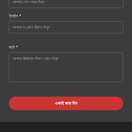
ইমেইল *
বার্তা *
এখনই জমা দিন