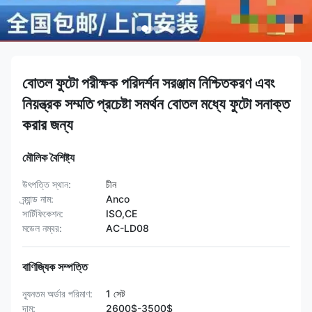
বোতল ফুটো পরীক্ষক পরিদর্শন সরঞ্জাম নিশ্চিতকরণ এবং
নিয়ন্ত্রক সম্মতি প্রচেষ্টা সমর্থন বোতল মধ্যে ফুটো সনাক্ত
করার জন্য
মৌলিক বৈশিষ্ট্য
উৎপত্তি স্থান:
চীন
ব্র্যান্ড নাম:
Anco
সার্টিফিকেশন:
ISO,CE
মডেল নম্বর:
AC-LD08
বাণিজ্যিক সম্পত্তি
ন্যূনতম অর্ডার পরিমাণ:
1 সেট
দাম:
2600$-3500$