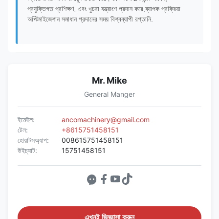
প্রযুক্তিগত প্রশিক্ষণ, এবং খুচরা যন্ত্রাংশ প্রদান করে,ব্যাপক প্রক্রিয়া
অপ্টিমাইজেশান সমাধান প্রদানের সময় বিশ্বব্যাপী রপ্তানি.
Mr. Mike
General Manger
ইমেইল:
ancomachinery@gmail.com
টেল:
+8615751458151
হোয়াটসঅ্যাপ:
008615751458151
উইচ্যাট:
15751458151
এখনই জিজ্ঞাসা করুন