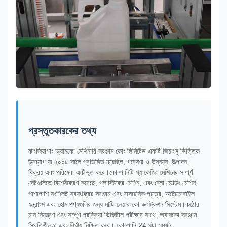
প্রস্তুতকারকের তথ্য
ঝাংজিয়াগাং অ্যানকো মেশিনারি সরঞ্জাম কোং লিমিটেড একটি জিয়াংসু ভিত্তিক
উদ্যোগ যা ২০০৮ সালে প্রতিষ্ঠিত হয়েছিল, গবেষণা ও উন্নয়ন, উত্পাদন,
বিক্রয় এবং পরিষেবা একীভূত করে।কোম্পানিটি প্যাকেজিং মেশিনের সম্পূর্ণ
সেটগুলিতে বিশেষীকরণ করেছে, প্লাস্টিকের মেশিন, এবং ব্লো মোল্ডিং মেশিন,
পাশাপাশি সংশ্লিষ্ট স্বয়ংক্রিয় সরঞ্জাম এবং রাসায়নিক পাত্রে, অটোমোবাইল
যন্ত্রাংশ এবং হোম পণ্যগুলির জন্য মাল্টি-লেয়ার কো-এক্সট্রুশন সিস্টেম।কঠোর
মান নিয়ন্ত্রণ এবং সম্পূর্ণ প্রক্রিয়া ডিজিটাল পরীক্ষার সাথে, অ্যানকো সরঞ্জাম
স্থিতিশীলতা এবং দীর্ঘায়ু নিশ্চিত করে। কোম্পানি 24 ঘন্টা সমর্থন,