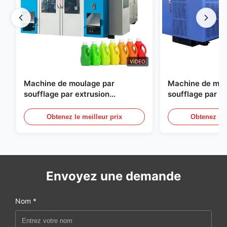
VIDEO
Machine de moulage par
Machine de mou
soufflage par extrusion
soufflage par e
entièrement automatique
personnalisable
moulage par sou
Obtenez le meilleur prix
Obtenez le 
automatique gr
Envoyez une demande
Nom *