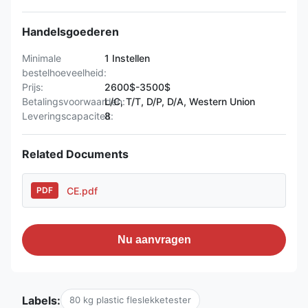
Handelsgoederen
Minimale
1 Instellen
bestelhoeveelheid:
Prijs:
2600$-3500$
Betalingsvoorwaarden:
L/C, T/T, D/P, D/A, Western Union
Leveringscapaciteit:
8
Related Documents
CE.pdf
PDF
Nu aanvragen
Labels:
80 kg plastic fleslekketester