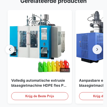
Gerelateerde producten
VIDEO
Volledig automatische extrusie
Aanpasbare ext
blaasgietmachine HDPE fles Pe
blaasgietmachi
blaasgietmachine
60L automatisc
blaasgietmachi
Krijg de Beste Prijs
Krijg de 