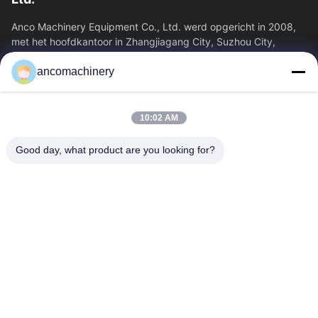
Anco Machinery Equipment Co., Ltd. werd opgericht in 2008,
met het hoofdkantoor in Zhangjiagang City, Suzhou City,
Jiangsu Province. Het is een...
ancomachinery
Snelle Links
Thuis
Producten
10:02 AM
Videos
Over Ons
Fabrieksreis
Kwaliteitscontrole
Good day, what product are you looking for?
Contacteer Ons
Vraag Een Offerte Aan
Nieuws
Neem Contact Met Ons Op
+86--15751458151
+86--15751458150
ancomachinery@gmail.com