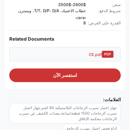
سعر:
2600$-3500$
شروط الدفع:
خطاب الاعتماد، T/T، D/P، D/A، ويسترن
يونيون
القدرة على العرض:
8
Related Documents
CE.pdf
PDF
استفسر الآن
العلامات:
جهاز اختبار تسرب الزجاجات البلاستيكية 80 كجم,جهاز اختبار
تسرب الزجاجات 1500 قطعة/ساعة,معدات الكشف عن تسرب
الزجاجات محكمة الإغلاق
أداة فحص اختبار تسرب الزجاجة