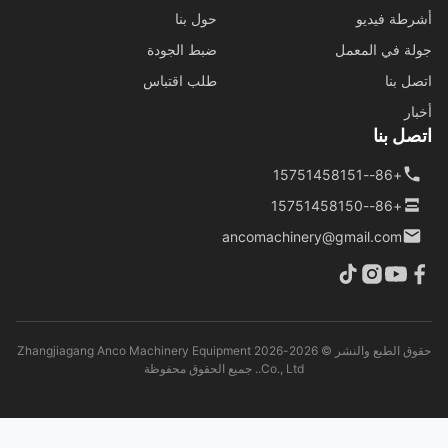
طة فيديو
حول بنا
ة في المعمل
ضبط الجودة
ل بنا
طلب اقتباس
ار
ل بنا
+86--15751458151
+86--15751458150
ancomachinery@gmail.com
حقوق الطبع والنشر © 2026-2026 Zhangjiagang Anco Machinery Equipment
Co., Ltd.. جميع الحقوق محفوظة