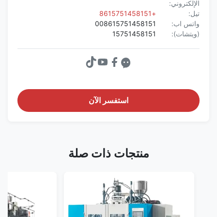
الإلكتروني:
تيل:
+8615751458151
واتس اب:
008615751458151
(ويتشات):
15751458151
استفسر الآن
منتجات ذات صلة