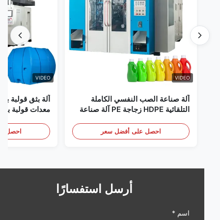
VIDEO
VIDEO
آلة صناعة الصب النفسي الكاملة
آلة بثق قولبة بالنفخ 
التلقائية HDPE زجاجة PE آلة صناعة
معدات قولبة بالنفخ أو
الصب النفسي
النطاق بسعة 60 لترًا
احصل على أفضل سعر
احصل على أف
أرسل استفسارًا
اسم *