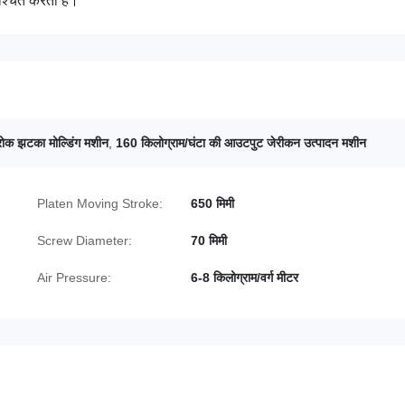
श्चित करता है।
्रोक झटका मोल्डिंग मशीन
,
160 किलोग्राम/घंटा की आउटपुट जेरीकन उत्पादन मशीन
Platen Moving Stroke:
650 मिमी
Screw Diameter:
70 मिमी
Air Pressure:
6-8 किलोग्राम/वर्ग मीटर