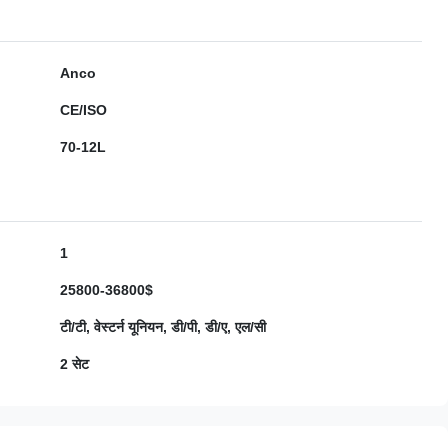
Anco
CE/ISO
70-12L
1
25800-36800$
टी/टी, वेस्टर्न यूनियन, डी/पी, डी/ए, एल/सी
2 सेट