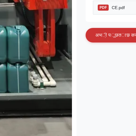
CE.pdf
PDF
अ
भ
ी
प
ू
छ
त
ा
छ
क