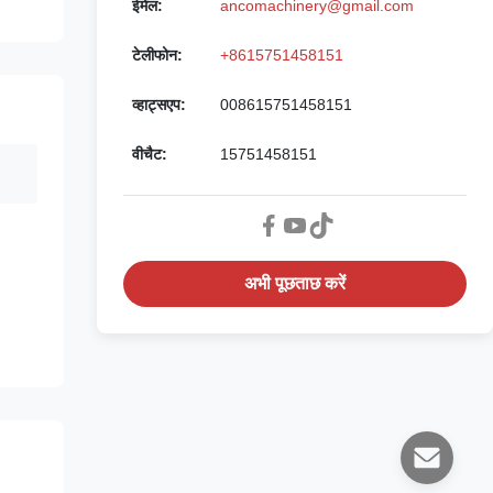
ईमेल:
ancomachinery@gmail.com
टेलीफोन:
+8615751458151
व्हाट्सएप:
008615751458151
वीचैट:
15751458151
अभी पूछताछ करें