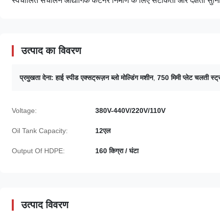
स्वचालित संचालन औद्योगिक कंटेनर निर्माण के लिए सटीकता और दक्षता सुनि
उत्पाद का विवरण
प्रमुखता देना:
हाई स्पीड एक्सट्रूज़न ब्लो मोल्डिंग मशीन
,
750 मिमी प्लेट चलती स्ट
Voltage:
380V-440V/220V/110V
Oil Tank Capacity:
12एल
Output Of HDPE:
160 किग्रा / घंटा
उत्पाद विवरण