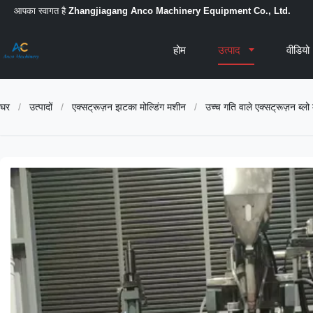
आपका स्वागत है
Zhangjiagang Anco Machinery Equipment Co., Ltd.
होम
उत्पाद
वीडियो
घर
/
उत्पादों
/
एक्सट्रूज़न झटका मोल्डिंग मशीन
/
उच्च गति वाले एक्सट्रूज़न ब्ल