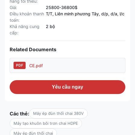
hàng tối thiểu:
Giá:
25800-36800$
Điều khoản thanh
T/T, Liên minh phương Tây, d/p, d/a, l/c
toán:
Khả năng cung
2 bộ
cấp:
Related Documents
CE.pdf
PDF
Yêu cầu ngay
Các thẻ:
Máy ép đùn thổi chai 380V
Máy tạo khuôn bôi trơn chai HDPE
Máy ép đùn thổi chai