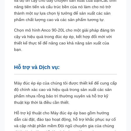
và độ tin cậy cho dây chuyền sản xuất của bạnCác tính
năng tiên tiến và cấu trúc bền của nó làm cho nó trở
thành một sự lựa chọn lý tưởng để sản xuất các sản
phẩm chất lượng cao và các sản phẩm tương tự.
Chọn mô hình Anco 90-20L cho một giải pháp đáng tin
cậy và hiệu quả trong đúc ép ép, kết hợp đổi mới với
thiết kế thực tế để nâng cao khả năng sản xuất của
bạn.
Hỗ trợ và Dịch vụ:
Máy đúc ép ép của chúng tôi được thiết kế để cung cấp
độ chính xác cao và hiệu quả trong sản xuất các sản
phẩm nhựa rỗng.bảo trì thường xuyên và hỗ trợ kỹ
thuật kịp thời là điều cần thiết.
Hỗ trợ kỹ thuật cho Máy đúc ép ép bao gồm hướng
dẫn cài đặt, đào tạo hoạt động, hỗ trợ khắc phục sự cố
và cập nhật phần mềm.Đội ngũ chuyên gia của chúng