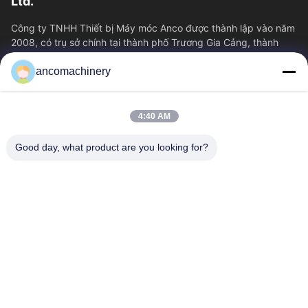
Ltd.
Công ty TNHH Thiết bị Máy móc Anco được thành lập vào năm
2008, có trụ sở chính tại thành phố Trương Gia Cảng, thành
phố Tô Châu, tỉnh Giang Tô....
ancomachinery
Liên Kết Nhanh
Nhà
Sản Phẩm
4:40 AM
Video
Về Chúng Tôi
Tham Quan Nhà Máy
Kiểm Soát Chất Lượng
Good day, what product are you looking for?
Liên Hệ Chúng Tôi
Yêu Cầu Báo Giá
Tin Tức
Liên Hệ Với Chúng Tôi
+86--15751458151
+86--15751458150
ancomachinery@gmail.com