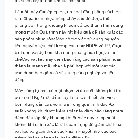
thiểu và duy trì tính liên tục sản xuất.
Là một máy đúc ép ép ép, nó hoạt động bằng cách ép
ra một parison nhựa nóng chảy sau đó được thổi
phồng bên trong khoang khuôn để tạo thành hình dạng
mong muốn.Quá trình này rất hiệu quả để sản xuất các
sản phẩm nhựa rỗngMáy hỗ trợ việc sử dụng nguyên
liệu nguyên liệu chất lượng cao như HDPE và PP, được
biết đến với độ bền, khả năng chống hóa học,và tái
chếCác vật liệu này đảm bảo rằng các sản phẩm hoàn
thành là mạnh mẽ, nhẹ và phù hợp với một loạt các
ứng dụng bao gồm cả sử dụng công nghiệp và tiêu
dùng.
Máy cũng tự hào có một phạm vi áp suất không khí tối
ưu từ 6-8 Kg / m2, điều này là rất cần thiết cho việc
bơm đúng đắn của vỏ nhựa trong quá trình đúc.Áp
suất không khí được kiểm soát này đảm bảo rằng nhựa
đồng đều lấp đầy khoang khuônViệc duy trì áp suất
không khí chính xác là rất quan trọng để giảm chất thải
vật liệu và giảm thiểu các khiếm khuyết như các bức