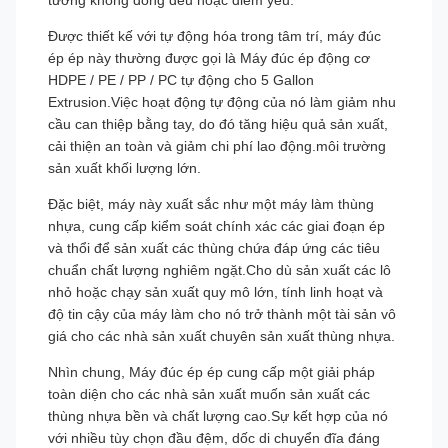
tường không đồng đều hoặc điểm yếu.
Được thiết kế với tự động hóa trong tâm trí, máy đúc
ép ép này thường được gọi là Máy đúc ép động cơ
HDPE / PE / PP / PC tự động cho 5 Gallon
Extrusion.Việc hoạt động tự động của nó làm giảm nhu
cầu can thiệp bằng tay, do đó tăng hiệu quả sản xuất,
cải thiện an toàn và giảm chi phí lao động.môi trường
sản xuất khối lượng lớn.
Đặc biệt, máy này xuất sắc như một máy làm thùng
nhựa, cung cấp kiểm soát chính xác các giai đoạn ép
và thổi để sản xuất các thùng chứa đáp ứng các tiêu
chuẩn chất lượng nghiêm ngặt.Cho dù sản xuất các lô
nhỏ hoặc chạy sản xuất quy mô lớn, tính linh hoạt và
độ tin cậy của máy làm cho nó trở thành một tài sản vô
giá cho các nhà sản xuất chuyên sản xuất thùng nhựa.
Nhìn chung, Máy đúc ép ép cung cấp một giải pháp
toàn diện cho các nhà sản xuất muốn sản xuất các
thùng nhựa bền và chất lượng cao.Sự kết hợp của nó
với nhiều tùy chọn đầu đệm, dốc di chuyển đĩa đáng