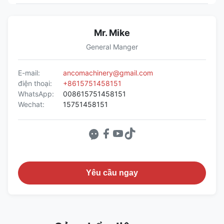
Mr. Mike
General Manger
E-mail:
ancomachinery@gmail.com
điện thoại:
+8615751458151
WhatsApp:
008615751458151
Wechat:
15751458151
Yêu cầu ngay