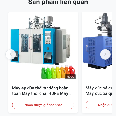
Sản phẩm liên quan
VIDEO
Máy ép đùn thổi tự động hoàn
Máy đúc xả có t
toàn Máy thổi chai HDPE Máy
Máy đúc xả quy
thổi PE
Thiết bị đúc xả 
Nhận được giá tốt nhất
Nhận được 