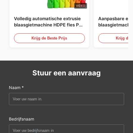
VIDEO
Volledig automatische extrusie
Aanpasbare ext
blaasgietmachine HDPE fles Pe
blaasgietmachi
blaasgietmachine
60L automatisc
blaasgietmachi
Krijg de Beste Prijs
Krijg de 
Stuur een aanvraag
Naam *
Bedrijfsnaam