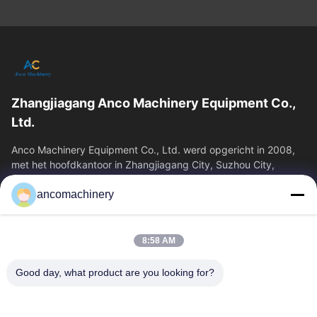
Zhangjiagang Anco Machinery Equipment Co.,
Ltd.
Anco Machinery Equipment Co., Ltd. werd opgericht in 2008,
met het hoofdkantoor in Zhangjiagang City, Suzhou City,
Jiangsu Province. Het is een...
ancomachinery
Snelle Links
Thuis
Producten
8:58 AM
Videos
Over Ons
Fabrieksreis
Kwaliteitscontrole
Good day, what product are you looking for?
Contacteer Ons
Vraag Een Offerte Aan
Nieuws