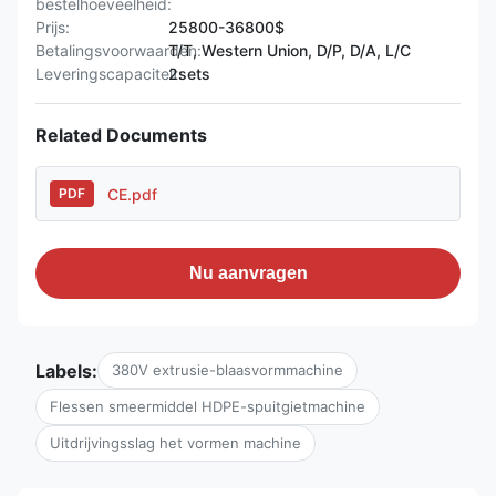
bestelhoeveelheid:
Prijs:
25800-36800$
Betalingsvoorwaarden:
T/T, Western Union, D/P, D/A, L/C
Leveringscapaciteit:
2sets
Related Documents
CE.pdf
PDF
Nu aanvragen
Labels:
380V extrusie-blaasvormmachine
Flessen smeermiddel HDPE-spuitgietmachine
Uitdrijvingsslag het vormen machine