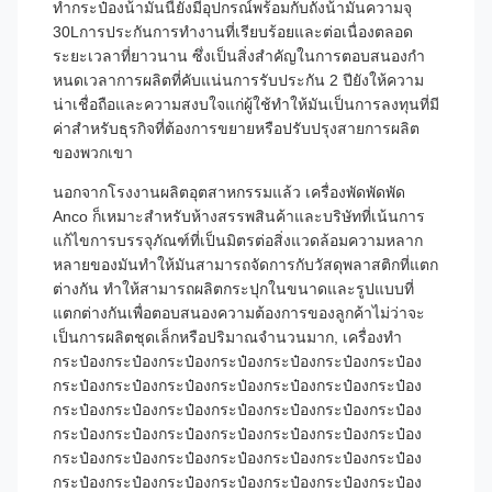
ทํากระป๋องน้ํามันนี้ยังมีอุปกรณ์พร้อมกับถังน้ํามันความจุ
30Lการประกันการทํางานที่เรียบร้อยและต่อเนื่องตลอด
ระยะเวลาที่ยาวนาน ซึ่งเป็นสิ่งสําคัญในการตอบสนองกํา
หนดเวลาการผลิตที่คับแน่นการรับประกัน 2 ปียังให้ความ
น่าเชื่อถือและความสงบใจแก่ผู้ใช้ทําให้มันเป็นการลงทุนที่มี
ค่าสําหรับธุรกิจที่ต้องการขยายหรือปรับปรุงสายการผลิต
ของพวกเขา
นอกจากโรงงานผลิตอุตสาหกรรมแล้ว เครื่องพัดพัดพัด
Anco ก็เหมาะสําหรับห้างสรรพสินค้าและบริษัทที่เน้นการ
แก้ไขการบรรจุภัณฑ์ที่เป็นมิตรต่อสิ่งแวดล้อมความหลาก
หลายของมันทําให้มันสามารถจัดการกับวัสดุพลาสติกที่แตก
ต่างกัน ทําให้สามารถผลิตกระปุกในขนาดและรูปแบบที่
แตกต่างกันเพื่อตอบสนองความต้องการของลูกค้าไม่ว่าจะ
เป็นการผลิตชุดเล็กหรือปริมาณจํานวนมาก, เครื่องทํา
กระป๋องกระป๋องกระป๋องกระป๋องกระป๋องกระป๋องกระป๋อง
กระป๋องกระป๋องกระป๋องกระป๋องกระป๋องกระป๋องกระป๋อง
กระป๋องกระป๋องกระป๋องกระป๋องกระป๋องกระป๋องกระป๋อง
กระป๋องกระป๋องกระป๋องกระป๋องกระป๋องกระป๋องกระป๋อง
กระป๋องกระป๋องกระป๋องกระป๋องกระป๋องกระป๋องกระป๋อง
กระป๋องกระป๋องกระป๋องกระป๋องกระป๋องกระป๋องกระป๋อง