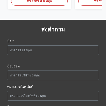
หา ราคา ที่ ดี ที่สุด
หา ราคา ที
ส่งคำถาม
ชื่อ *
ชื่อบริษัท
หมายเลขโทรศัพท์