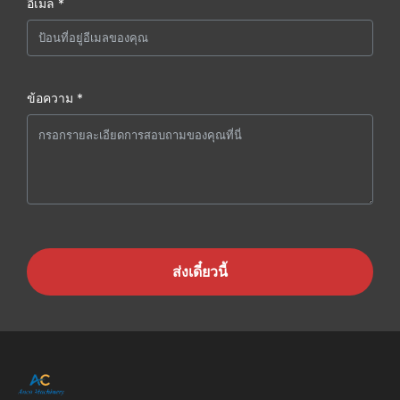
อีเมล *
ข้อความ *
ส่งเดี๋ยวนี้