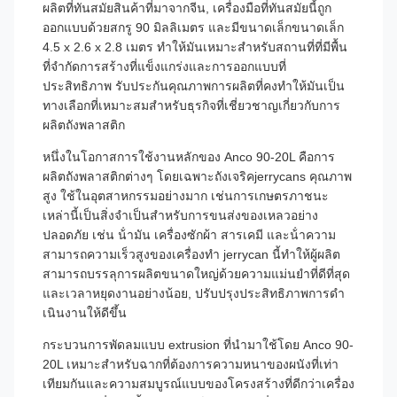
ผลิตที่ทันสมัยสินค้าที่มาจากจีน, เครื่องมือที่ทันสมัยนี้ถูก
ออกแบบด้วยสกรู 90 มิลลิเมตร และมีขนาดเล็กขนาดเล็ก
4.5 x 2.6 x 2.8 เมตร ทําให้มันเหมาะสําหรับสถานที่ที่มีพื้น
ที่จํากัดการสร้างที่แข็งแกร่งและการออกแบบที่
ประสิทธิภาพ รับประกันคุณภาพการผลิตที่คงทําให้มันเป็น
ทางเลือกที่เหมาะสมสําหรับธุรกิจที่เชี่ยวชาญเกี่ยวกับการ
ผลิตถังพลาสติก
หนึ่งในโอกาสการใช้งานหลักของ Anco 90-20L คือการ
ผลิตถังพลาสติกต่างๆ โดยเฉพาะถังเจริคjerrycans คุณภาพ
สูง ใช้ในอุตสาหกรรมอย่างมาก เช่นการเกษตรภาชนะ
เหล่านี้เป็นสิ่งจําเป็นสําหรับการขนส่งของเหลวอย่าง
ปลอดภัย เช่น น้ํามัน เครื่องซักผ้า สารเคมี และน้ําความ
สามารถความเร็วสูงของเครื่องทํา jerrycan นี้ทําให้ผู้ผลิต
สามารถบรรลุการผลิตขนาดใหญ่ด้วยความแม่นยําที่ดีที่สุด
และเวลาหยุดงานอย่างน้อย, ปรับปรุงประสิทธิภาพการดํา
เนินงานให้ดีขึ้น
กระบวนการพัดลมแบบ extrusion ที่นํามาใช้โดย Anco 90-
20L เหมาะสําหรับฉากที่ต้องการความหนาของผนังที่เท่า
เทียมกันและความสมบูรณ์แบบของโครงสร้างที่ดีกว่าเครื่อง