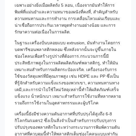
เฉพาะอย่างยิ่งเมื่อผลิตถัง 5 ลอน, เนื่องจากมันทําให้การ
พิมพ์ที่แม่นยําและความหนาของผนังที่คงที่, สําคัญสําหรับ
ความทนทานและการทํางาน การเคลื่อนไหวแผ่นเรียบและ
น่าเชื่อถือการประกันเวลาหยุดทํางานอย่างน้อย และการ
รักษาความต่อเนื่องในการผลิต.
ในฐานะเครื่องปั่นบลอยแบบ extrusion, มันทํางานโดยการ
บดพารีซอนพลาสติกหลอม ซึ่งหลังจากนั้นจะปูขึ้นภายใน
ช่องโคลนเพื่อสร้างรูปร่างที่ต้องการ.กระบวนการนี้มี
ประสิทธิภาพสูงในการผลิตผลิตภัณฑ์พลาสติกรู, ทําให้มัน
เหมาะสมสําหรับการผลิตกระป๋องเจริค. เครื่องรองรับการ
ใช้ของวัสดุแพร่ที่มีคุณภาพสูง เช่น HDPE และ PP ซึ่งเป็น
ที่รู้จักสําหรับความแข็งแรงของพวกเขา, ความทนทานทาง
เคมี,และการนําไปใช้ใหม่วัสดุเหล่านี้ทําให้ผลิตภัณฑ์เสร็จ
แข็งแรง น้ําหนักเบา เหมาะสําหรับการใช้งานที่หลากหลาย
รวมถึงการใช้งานในอุตสาหกรรมและผู้บริโภค
เครื่องนี้ยังมีช่วงความดันอากาศที่ปรับปรุงได้สูงถึง 6-8
กิโลกรัม/เมตร2 ซึ่งเป็นสิ่งจําเป็นสําหรับการปรับปรุงการ
ปรับปรุงของพลาสติกในระหว่างกระบวนการพิมพ์ความดัน
อากาศที่ควบคุมนี้ทําให้พลาสติกเต็มช่องโคลนแบบเท่ากัน