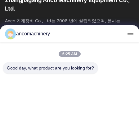
Zhangjiagang Anco Machinery Equipment Co.,
Ltd.
Anco 기계장비 Co., Ltd는 2008 년에 설립되었으며, 본사는
Jiangsu 주 Suzhou 시의 Zhangjiagang 시에 위치하고 있습니다.
ancomachinery
빠른 링크
홈
제품 소개
6:25 AM
동영상
회사 소개
공장 투어
품질 관리
Good day, what product are you looking for?
연락처
견적 요청
뉴스
문의하기
+86--15751458151
+86--15751458150
ancomachinery@gmail.com