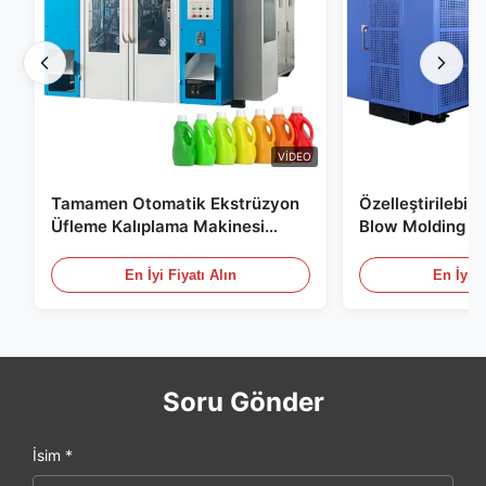
VIDEO
Tamamen Otomatik Ekstrüzyon
Özelleştirilebil
Üfleme Kalıplama Makinesi
Blow Molding M
HDPE Şişe Pe Üfleme Kalıplama
Ölçekli 60L Oto
Makinesi
Molding Ekipma
En İyi Fiyatı Alın
En İyi F
Soru Gönder
İsim *