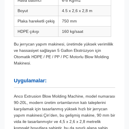
Hava basıncı
6-8 Kg/m2
Boyut
4.5 x 2,6 x 2,8 m
Plaka hareketli çekiş
750 mm
HDPE çıkışı
160 kg/saat
Bu jerrycan yapım makinesi, üretimde yüksek verimlilik
ve hassasiyet sağlayan 5 Gallon Ekstrüzyon için
Otomatik HDPE / PE / PP / PC Motorlu Blow Molding
Makinesi.
Uygulamalar:
Anco Extrusion Blow Molding Machine, model numarası
90-20L, modern üretim ortamlarının katı taleplerini
karşılamak için tasarlanmış yüksek hızlı bir jerrycan
yapım makinesi.Çin'den, bu gelişmiş makine, 90 mm bir
vida ile tasarlanmıştır ve 4,5 x 2,6 x 2,8 metrelik
kompakt boyutlara sahiptir, bu da sınırlı alana sahip