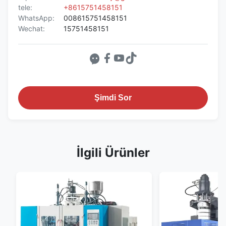
tele:
+8615751458151
WhatsApp:
008615751458151
Wechat:
15751458151
Şimdi Sor
İlgili Ürünler