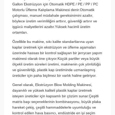
Gallon Ekstrüzyon için Otomatik HDPE / PE / PP / PC
Motorlu Üfleme Kalıplama Makinesi denir.Otomatik
çalışması, manuel müdahale gereksinimini azaltır,
böylece üretim verimliliğini arttırır, güvenliği artırır ve
işgücü maliyetlerini azaltır.Yüksek hacimli üretim
ortamları.
Özellikle bu makine, sıkı kalite standartlarına uyan
kaplar üretmek için ekstrüzyon ve üfleme aşamaları
üzerinde hassas bir kontrol sağlayan bir jerrycan yapım
makinesi olarak öne çıkıyor.Küçük partiler veya büyük
ölçekli üretim süreleri üretimi, makinenin çok yönlülüğü
ve güvenilirliği, plastik kap üretiminde uzmanlaşmış
üreticiler için paha biçilmez bir varlık haline getiriyor.
Genel olarak, Ekstrüzyon Blow Molding Makinesi,
dayanıklı ve yüksek kaliteli plastik kaplar üretmek
isteyen üreticiler için kapsamlı bir çözüm sunar.Çeşitli
matris başı seçeneklerinin kombinasyonu, büyük plaka
hareket çekiş, çeşitli hammaddelerle uyumluluğu ve
kontrol edilen hava basıncı, endüstride en iyi seçim