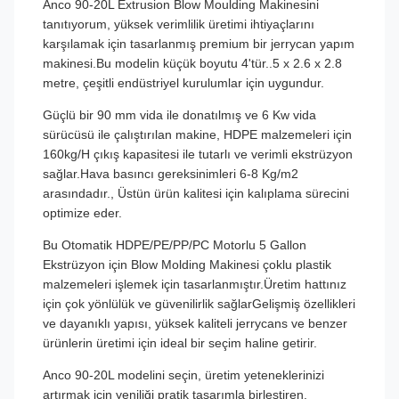
Anco 90-20L Extrusion Blow Moulding Makinesini
tanıtıyorum, yüksek verimlilik üretimi ihtiyaçlarını
karşılamak için tasarlanmış premium bir jerrycan yapım
makinesi.Bu modelin küçük boyutu 4'tür..5 x 2.6 x 2.8
metre, çeşitli endüstriyel kurulumlar için uygundur.
Güçlü bir 90 mm vida ile donatılmış ve 6 Kw vida
sürücüsü ile çalıştırılan makine, HDPE malzemeleri için
160kg/H çıkış kapasitesi ile tutarlı ve verimli ekstrüzyon
sağlar.Hava basıncı gereksinimleri 6-8 Kg/m2
arasındadır., Üstün ürün kalitesi için kalıplama sürecini
optimize eder.
Bu Otomatik HDPE/PE/PP/PC Motorlu 5 Gallon
Ekstrüzyon için Blow Molding Makinesi çoklu plastik
malzemeleri işlemek için tasarlanmıştır.Üretim hattınız
için çok yönlülük ve güvenilirlik sağlarGelişmiş özellikleri
ve dayanıklı yapısı, yüksek kaliteli jerrycans ve benzer
ürünlerin üretimi için ideal bir seçim haline getirir.
Anco 90-20L modelini seçin, üretim yeteneklerinizi
artırmak için yeniliği pratik tasarımla birleştiren,