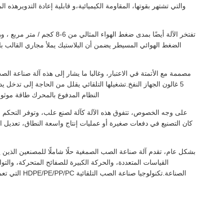
والتي تشتهر بقوتها، المقاومة الكيميائية،و قابلية إعادة التدويرهذ
تفتخر الآلة أيضًا بمدى ضغط ا
الضغط الهوائي المسيطر يضمن أن البلاستيك يملأ مجاري القالب با
5 غالون الجهاز النفخ.تشغيلها التلقائي يقلل من الحاجة إلى تدخل ي
النظام المدفوع بالمحرك طاقة موثوقة 
على وجه الخصوص، تتفوق هذه الآلة كآلة لصنع علب، وتوفر التحكم ال
كان التصنيع في دفعات صغيرة أو عمليات إنتاج واسعة النطاق، تعديل ا
بشكل عام، تقدم آلة صناعة الصب الصمغية حلًا شاملًا للمصنعين الذين ي
القياسات المتعددة، والحركة الكبيرة للصفائح المتحركة، والت