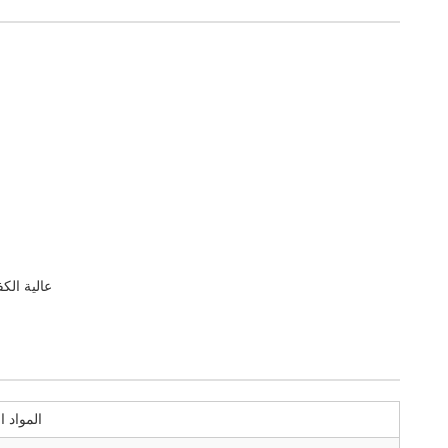
عالية الكفاءة الآلية HDPE/PE/PP/PC مح
المواد ا