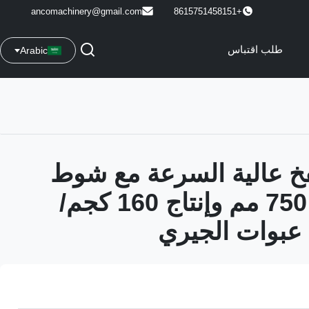
ancomachinery@gmail.com
+8615751458151
طلب اقتباس
Arabic
نفخ عالية السرعة مع شوط
حركة لوحة 750 مم وإنتاج 160 كجم/
 عبوات الجيري