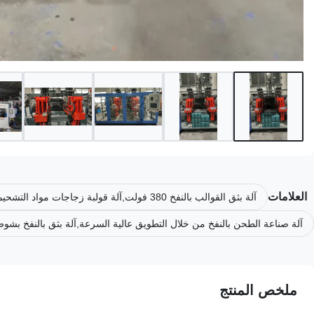
العلامات
آلة بثق القوالب بالنفخ 380 فولت,آلة قولبة زجاجات مواد التشحيم من البولي إيثيلين عالي الكثافة,آلة التشكيل بالنفخ والبثق
آلة صناعة الطحن بالنفخ من خلال التطويق عالية السرعة,آلة بثق بالنفخ بشوط حركة لوحة 750 مم,آلة إنتاج عبوات جيري 
ملخص المنتج