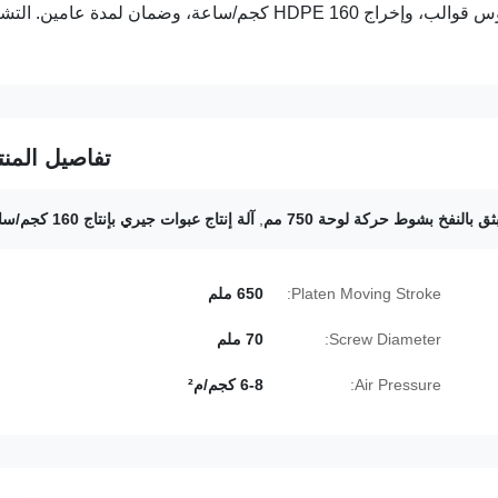
آلة نفخ وقذف عالية السرعة لإنتاج صفائح 2L-10L. تتميز بـ 1-3 رؤوس قوالب، وإخراج HDPE 160 كجم/ساعة، وضمان لمدة عام
تفاصيل المنت
ثق بالنفخ بشوط حركة لوحة 750 مم
,
آلة إنتاج عبوات جيري بإنتاج 160 كجم/ساعة
Platen Moving Stroke:
650 ملم
Screw Diameter:
70 ملم
Air Pressure:
6-8 كجم/م²