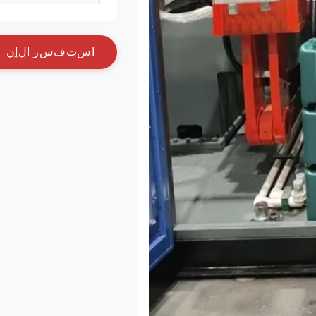
ا
س
ت
ف
س
ر
ا
ل
آ
ن