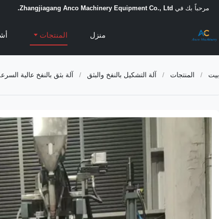
مرحباً بك في
Zhangjiagang Anco Machinery Equipment Co., Ltd.
منزل
المنتجات
أشر
بيت
/
المنتجات
/
آلة التشكيل بالنفخ والبثق
/
آلة بثق بالنفخ عالية السرعة مع شوط حركة لوحة 750 