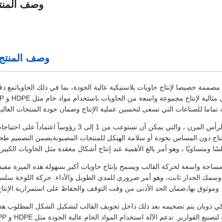
وصف المنت
وصف المنتج
صممة خصيصا لإنتاج حاويات بلاستيكية عالية الجودة، بما في ذلك الحاوياتمع دق
وفصل استثنائيتم تصميم هذه الآلة لتلبية متطلبات التصنيع الحديث
واحدة من الميزات المتميزة لهذه آلة صناعة الصب النفسي هي تكوين الرأس المرن ، والتي يمكن أن تستوعب من 1 إلى 3 رؤوساً اعتماداً على 
لإنتاج دون المساس بجودة أو سلامة الهيكل للمنتجات المصبوبةيضمن التصميم طحنً
ًا ومتساويًا ، وهو أمر بالغ الأهمية عند إنتاج أشكال معقدة مثل الحاويات الكبيرة
متحركة للصفائح بطول 750 مم ، مما يوفر مساحة واسعة لحركة القالب ويسمح بإنتاج حاويات أكبر بسهولة.هذه الميزة مفي
 يسمح للصب الدقيق وسمك الجدار ثابت، وهو أمر ضروري للمدى الطويل والأداء. حركة اللوحة سلس
وموثوق بها،ضمان الحد الأدنى من وقت التوقف والحفاظ على استمرارية الإنتاج
 ذوبان يتم تضخيمه بعد ذلك داخل تجويف القالب لتشكيل الشكل المطلوب.هذ