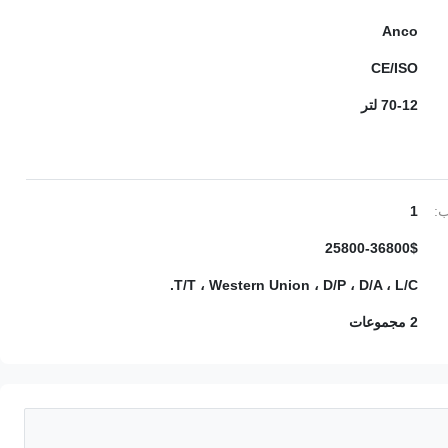
Anco
CE/ISO
70-12 لتر
ب:
1
25800-36800$
T/T ، Western Union ، D/P ، D/A ، L/C.
2 مجموعات