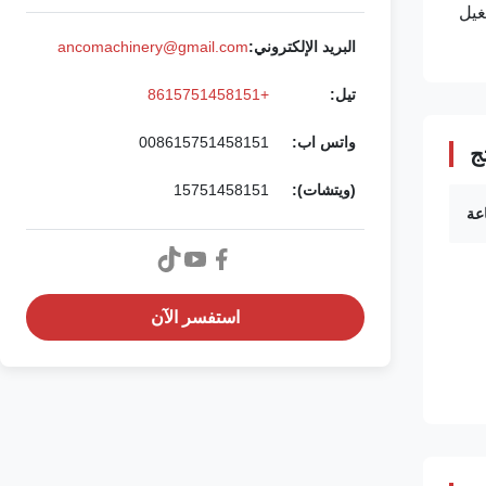
ين. التشغيل
البريد الإلكتروني:
ancomachinery@gmail.com
تيل:
+8615751458151
واتس اب:
008615751458151
ج
(ويتشات):
15751458151
استفسر الآن