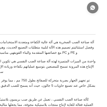
آلة صناعة الصب الصخرية هي آلة عالية الكفاءة ومتعددة الاستخدامات م
و PE و PC.مع خصائصها المتقدمة والبناء القويفهي مناسبة تماما للصناعات التي تسعى لتحسين عملية الإنتاج وضمان جودة المنتجات العالية.
الإنتاج.هذه المرونة تسمح للمصنعين بتوسيع عملياتهم بكفاءة وزيادة ا
سلس
تم تجهيز الجهاز بضربة 
بشكل خاص عند تصنيع حاويات 5 جالون، حيث أنه
كآلة صناعة الصب النفسي ، تعمل عن طريق صب بريسون بلاستيكي