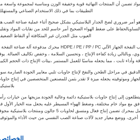
ه المواد تضمن أن المنتجات النهائية قوية وخفيفة الوزن ومناسبة لمجموعة واسعة م
التطبيقات بما في ذلك الاستخدام الصناعي والمستهلك
لهواء المثالي من 6-8 كجم / متر مربع ، وهو أمر ضروري لضخ الجدار البلاستيكي بشكل صحيح أثناء عملية صناعة الصب.ه
لتساويالحفاظ على ضغط الهواء الصحيح أمر حاسم للحد من نفايات المواد وتقلي
العيوب مثل الجدران غير المتكافئة أو النقاط الضعيفة
مصممة مع الأتمتة في الاعتبار، وغالبا ما يشار إلى هذه آلة صناعة الصب النفخة الجهاز الآلي HDPE / PE / PP / PC محرك مدفوعة آلة صناعة ال
دوي، وبالتالي زيادة كفاءة الإنتاج ، وتحسين السلامة ، وخفض تكاليف العمالة. يوف
وأداء ثابت ، مما يجعله مناسبًا للعمل المستمر ،بيئات الإنتاج ذات الحجم الكبير
دقيق في مراحل الطحن والنفخ لإنتاج حاويات تلبي معايير الجودة الصارمة.سوا
لجهاز وموثوقيته يجعله ميزة لا تقدر بثمن للمصنعين المتخصصين في إنتاج حاويا
بلاستيكية
تطلعون إلى إنتاج حاويات بلاستيكية دائمة وعالية الجودة.مزيجها من خيارات رأ
وافق مع مواد خام مختلفة، وضغط الهواء المسيطر عليه يجعل منه الخيار الأول ف
الصناعة.تكنولوجيا صناعة الصب التلقائية HDPE/PE/PP/PC التي تعمل بمحرك تضمن إنتاج فعال ومتسق لحاويات 5 جالون ومنتجات بلاستيكية
أخرى، ووضع معيار جديد لآلات صناعة الصب النفسي من حيث الأداء والموثوقية
الخصائص: