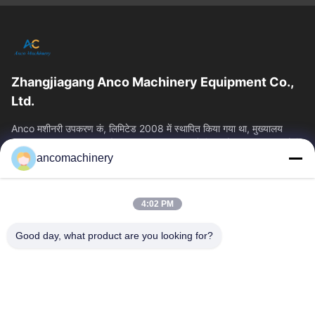
Zhangjiagang Anco Machinery Equipment Co.,
Ltd.
Anco मशीनरी उपकरण कं, लिमिटेड 2008 में स्थापित किया गया था, मुख्यालय
Zhangjiagang शहर, सुज़ौ शहर, Jiangsu प्रांत में स्थित है। यह एक उद्यम है कि
ancomachinery
त्वरित लिंक
होम
उत्पाद
4:02 PM
वीडियो
हमारे बारे में
फैक्टरी यात्रा
गुणवत्ता नियंत्रण
Good day, what product are you looking for?
हमसे संपर्क करें
एक बोली का अनुरोध
समाचार
हमसे संपर्क करें