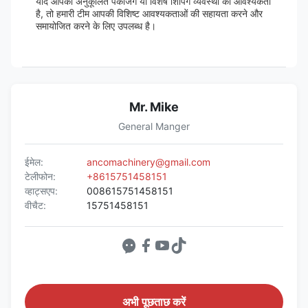
यदि आपको अनुकूलित पैकेजिंग या विशेष शिपिंग व्यवस्था की आवश्यकता
है, तो हमारी टीम आपकी विशिष्ट आवश्यकताओं की सहायता करने और
समायोजित करने के लिए उपलब्ध है।
Mr. Mike
General Manger
ईमेल:
ancomachinery@gmail.com
टेलीफोन:
+8615751458151
व्हाट्सएप:
008615751458151
वीचैट:
15751458151
अभी पूछताछ करें