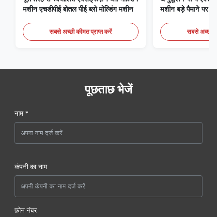
मशीन एचडीपीई बोतल पीई ब्लो मोल्डिंग मशीन
मशीन बड़े पैमाने पर 6
मोल्डिंग उपकरण
सबसे अच्छी कीमत प्राप्त करें
सबसे अच्छी की
पूछताछ भेजें
नाम *
कंपनी का नाम
फ़ोन नंबर