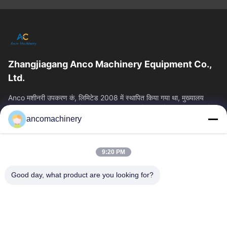
Zhangjiagang Anco Machinery Equipment Co.,
Ltd.
Anco मशीनरी उपकरण कं, लिमिटेड 2008 में स्थापित किया गया था, मुख्यालय
Zhangjiagang शहर, सुज़ौ शहर, Jiangsu प्रांत में स्थित है। यह एक उद्यम है कि
ancomachinery
त्वरित लिंक
होम
उत्पाद
9:20 PM
वीडियो
हमारे बारे में
फैक्टरी यात्रा
गुणवत्ता नियंत्रण
Good day, what product are you looking for?
हमसे संपर्क करें
एक बोली का अनुरोध
समाचार
हमसे संपर्क करें