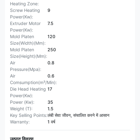
Heating Zone:
Screw Heating
9
Power(Kw):
Extruder Motor
7.5
Power(Kw):
Mold Platen
120
Size(Width)(Mm):
Mold Platen
250
Size(Height)(Mm):
Air
0.8
Pressure(Mpa):
Air
0.6
Comsumption(m³/Min):
Die Head Heating
17
Power(Kw):
Power (Kw):
35
Weight (T):
1.5
Key Selling Points:
लंबी सेवा जीवन, संचालित करने में आसान
Warranty:
1 वर्ष
उत्पाद विवरण