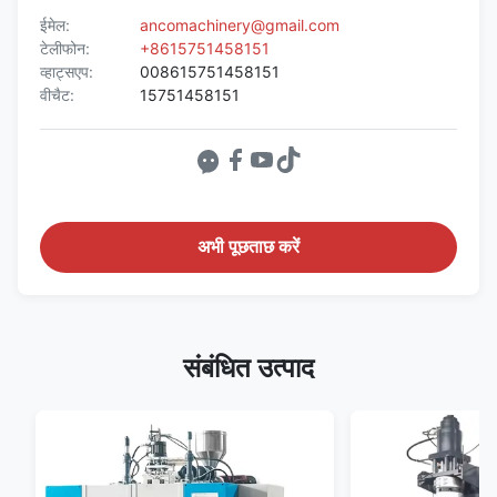
ईमेल:
ancomachinery@gmail.com
टेलीफोन:
+8615751458151
व्हाट्सएप:
008615751458151
वीचैट:
15751458151
अभी पूछताछ करें
संबंधित उत्पाद