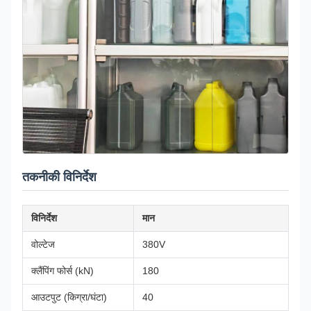
तकनीकी विनिर्देश
विनिर्देश
मान
वोल्टेज
380V
क्लैंपिंग फोर्स (kN)
180
आउटपुट (किग्रा/घंटा)
40