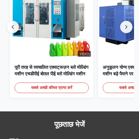
VIDEO
पूरी तरह से स्वचालित एक्सट्रूज़न ब्लो मोल्डिंग
अनुकूलन योग्य एक्सट्रू
मशीन एचडीपीई बोतल पीई ब्लो मोल्डिंग मशीन
मशीन बड़े पैमाने पर 6
मोल्डिंग उपकरण
सबसे अच्छी कीमत प्राप्त करें
सबसे अच्छी की
पूछताछ भेजें