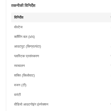
तकनीकी विनिर्देश
विनिर्देश
वोल्टेज
क्लैंपिंग बल (kN)
आउटपुट (किग्रा/घंटा)
प्लास्टिक प्रसंस्करण
स्वचालन
शक्ति (किलोवाट)
वजन (टी)
वारंटी
वीडियो आउटगोइंग इंस्पेक्शन