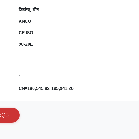
जियांग्सू, चीन
ANCO
CE,ISO
90-20L
1
CN¥180,545.82-195,941.20
र
े
ं