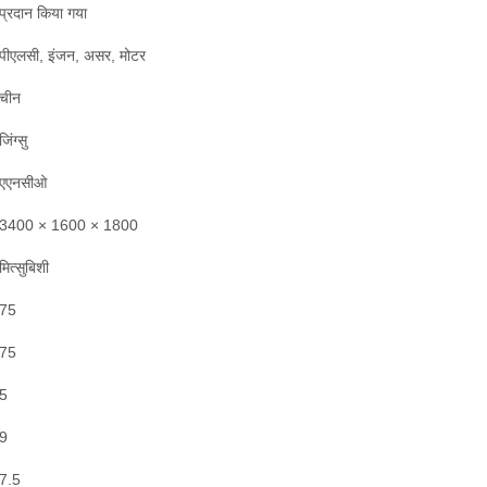
प्रदान किया गया
पीएलसी, इंजन, असर, मोटर
चीन
जिंग्सु
एएनसीओ
3400 × 1600 × 1800
मित्सुबिशी
75
75
5
9
7.5