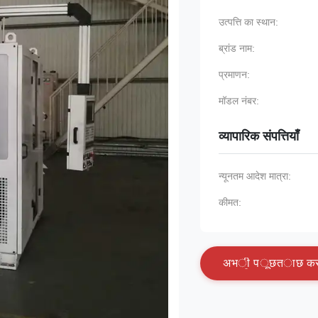
उत्पत्ति का स्थान:
ब्रांड नाम:
प्रमाणन:
मॉडल नंबर:
व्यापारिक संपत्तियाँ
न्यूनतम आदेश मात्रा:
कीमत:
अ
भ
ी
प
ू
छ
त
ा
छ
क