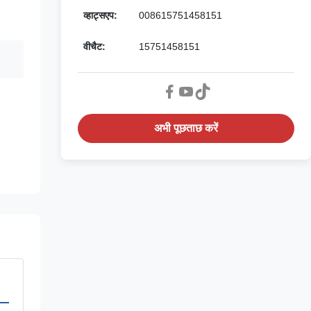
व्हाट्सएप:
008615751458151
वीचैट:
15751458151
अभी पूछताछ करें