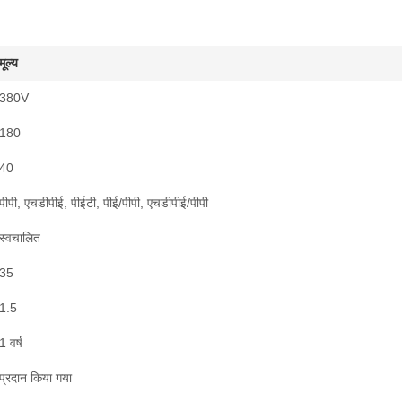
मूल्य
380V
180
40
पीपी, एचडीपीई, पीईटी, पीई/पीपी, एचडीपीई/पीपी
स्वचालित
35
1.5
1 वर्ष
प्रदान किया गया