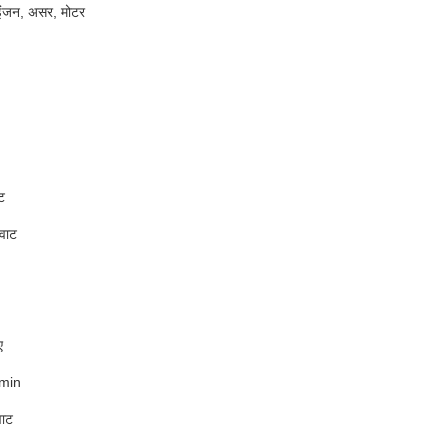
इंजन, असर, मोटर
ट
वाट
ए
min
वाट