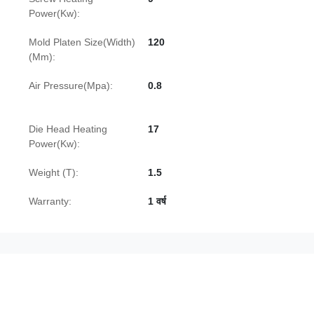
Power(Kw):
Mold Platen Size(Width)
120
(Mm):
Air Pressure(Mpa):
0.8
Die Head Heating
17
Power(Kw):
Weight (T):
1.5
Warranty:
1 वर्ष