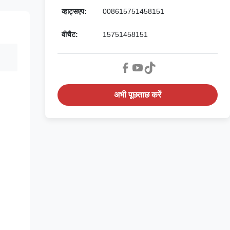
व्हाट्सएप:
008615751458151
वीचैट:
15751458151
अभी पूछताछ करें