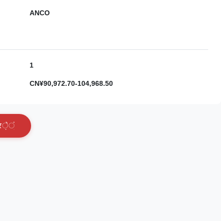
ANCO
1
CN¥90,972.70-104,968.50
र
े
ं