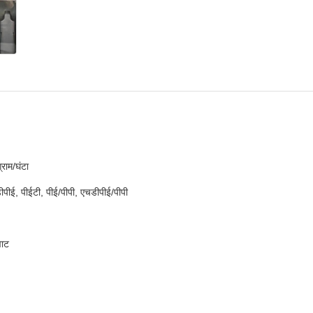
राम/घंटा
ीपीई, पीईटी, पीई/पीपी, एचडीपीई/पीपी
वाट