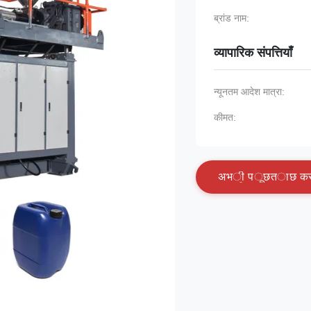
ब्रांड नाम:
व्यापारिक संपत्तियाँ
न्यूनतम आदेश मात्रा:
कीमत:
अ
भ
ी
प
ू
छ
त
ा
छ
क