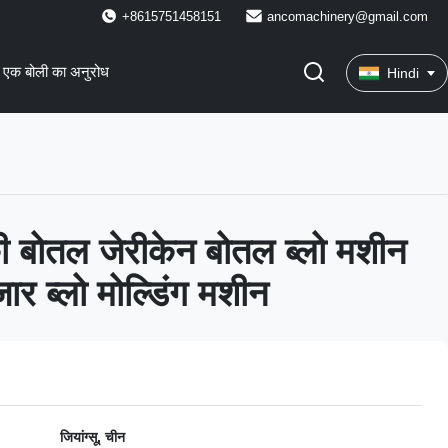
+8615751458151
ancomachinery@gmail.com
एक बोली का अनुरोध
Hindi
ी बोतल जेरीकेन बोतल ब्लो मशीन
जार ब्लो मोल्डिंग मशीन
जियांग्सू, चीन