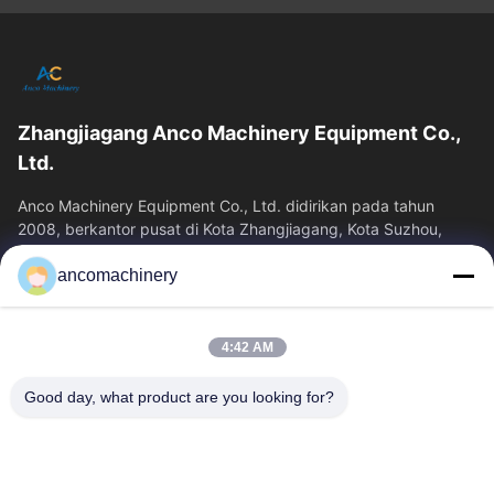
Zhangjiagang Anco Machinery Equipment Co.,
Ltd.
Anco Machinery Equipment Co., Ltd. didirikan pada tahun
2008, berkantor pusat di Kota Zhangjiagang, Kota Suzhou,
Provinsi Jiangsu. Ini adalah...
ancomachinery
Tautan Cepat
Rumah
Produk
4:42 AM
Video
Tentang Kita
Wisata Pabrik
Kontrol Kualitas
Good day, what product are you looking for?
Hubungi Kami
Quote Request Suatu
Berita
Hubungi Kami