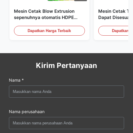
Mesin Cetak Blow Extrusion
Mesin Cetak Tiu
sepenuhnya otomatis HDPE
Dapat Disesuai
Botol Pe Mesin Cetak Blow
Peralatan Cetak
60L
Dapatkan Harga Terbaik
Dapatkan H
Kirim Pertanyaan
Nama *
Nama perusahaan