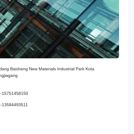
ang Baisheng New Materials Industrial Park Kota
ngjiagang
--15751458150
--13584493511