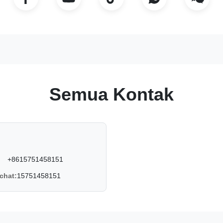
Semua Kontak
+8615751458151
chat:
15751458151