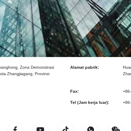
Changhong, Zona Demonstrasi
Alamat pabrik:
Huad
ta Zhangjiagang, Provinsi
Zha
Fax:
+86
Tel (Jam kerja luar):
+86