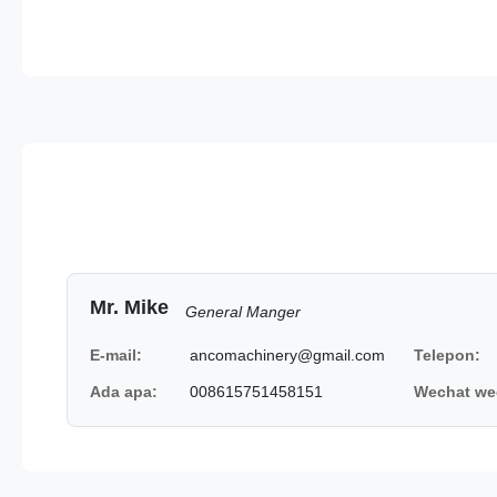
Mr. Mike
General Manger
E-mail:
ancomachinery@gmail.com
Telepon:
Ada apa:
008615751458151
Wechat we