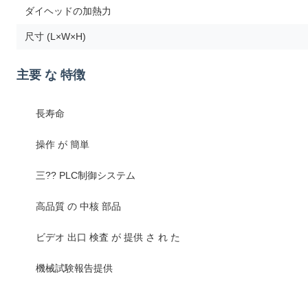
ダイヘッドの加熱力
尺寸 (L×W×H)
主要 な 特徴
長寿命
操作 が 簡単
三?? PLC制御システム
高品質 の 中核 部品
ビデオ 出口 検査 が 提供 さ れ た
機械試験報告提供