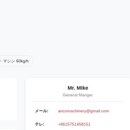
シン 60kg/h
Mr. Mike
General Manger
メール:
ancomachinery@gmail.com
テレ:
+8615751458151