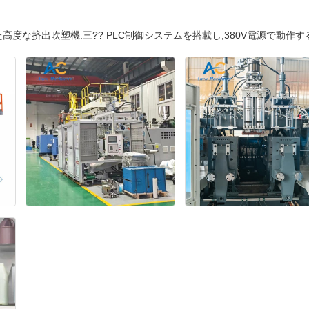
な挤出吹塑機.三?? PLC制御システムを搭載し,380V電源で動作する