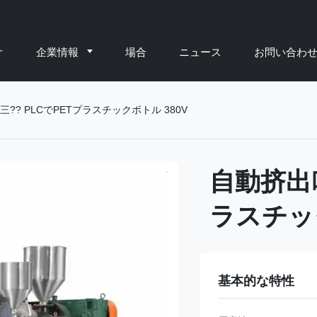
オ
企業情報
場合
ニュース
お問い合わ
?? PLCでPETプラスチックボトル 380V
自動挤出吹
ラスチック
基本的な特性