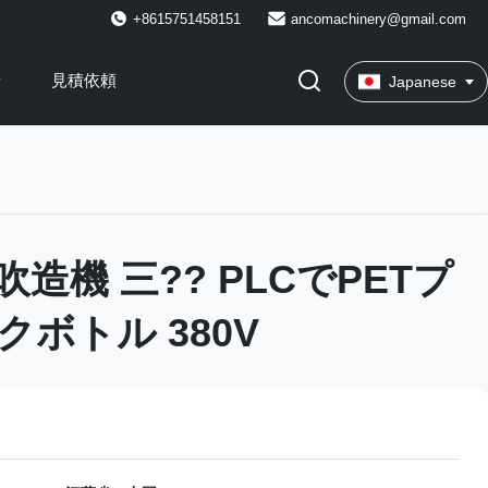
+8615751458151
ancomachinery@gmail.com
せ
見積依頼
Japanese
造機 三?? PLCでPETプ
ボトル 380V