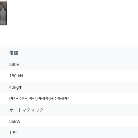
価値
380V
180 kN
40kg/h
PP,HDPE,PET,PE/PP,HDPE/PP
オートマティック
35kW
1.5t