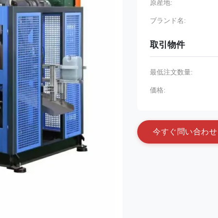
原産地:
ブランド名:
取引物件
最低注文数量:
価格:
今
す
ぐ
問
い
合
わ
せ