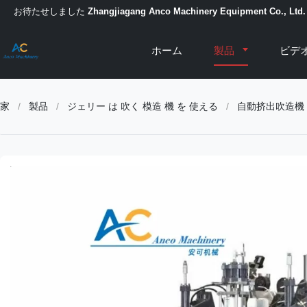
お待たせしました
Zhangjiagang Anco Machinery Equipment Co., Ltd.
ホーム
製品
ビデ
家
/
製品
/
ジェリー は 吹く 模造 機 を 使える
/
自動挤出吹造機 三