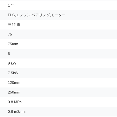
1 年
PLC,エンジン,ベアリング,モーター
三?? 市
75
75mm
5
9 kW
7.5kW
120mm
250mm
0.8 MPa
0.6 m3/min