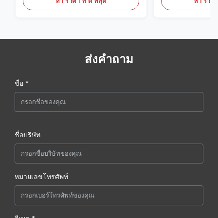
หา ราคา ที่ ดี ที่สุด
หา ราคา ที
ส่งคำถาม
ชื่อ *
ชื่อบริษัท
หมายเลขโทรศัพท์