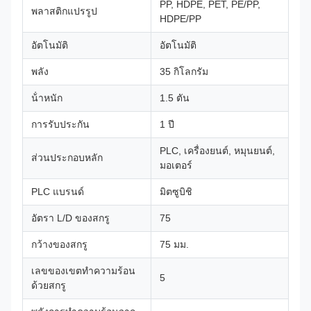
PP, HDPE, PET, PE/PP,
พลาสติกแปรรูป
HDPE/PP
อัตโนมัติ
อัตโนมัติ
พลัง
35 กิโลกรัม
น้ําหนัก
1.5 ตัน
การรับประกัน
1 ปี
PLC, เครื่องยนต์, หมุนยนต์,
ส่วนประกอบหลัก
มอเตอร์
PLC แบรนด์
มิตซูบิชิ
อัตรา L/D ของสกรู
75
กว้างของสกรู
75 มม.
เลขของเขตทําความร้อน
5
ด้วยสกรู