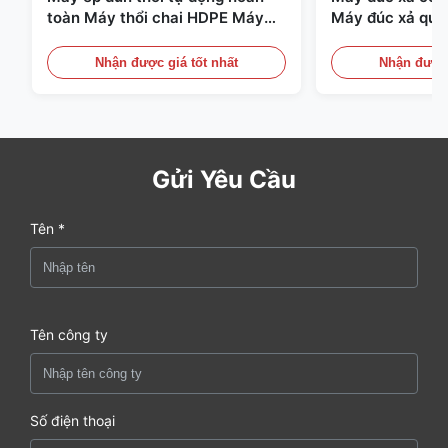
toàn Máy thổi chai HDPE Máy
Máy đúc xả quy
thổi PE
Thiết bị đúc xả 
Nhận được giá tốt nhất
Nhận được 
Gửi Yêu Cầu
Tên *
Tên công ty
Số điện thoại