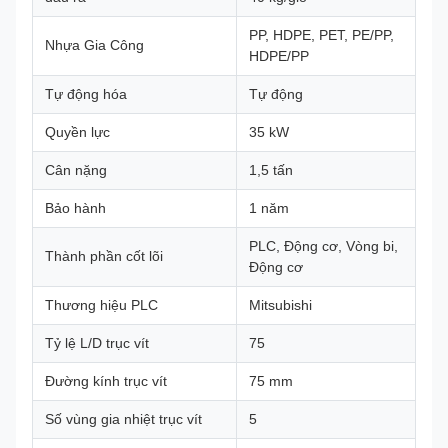
PP, HDPE, PET, PE/PP,
Nhựa Gia Công
HDPE/PP
Tự động hóa
Tự động
Quyền lực
35 kW
Cân nặng
1,5 tấn
Bảo hành
1 năm
PLC, Động cơ, Vòng bi,
Thành phần cốt lõi
Động cơ
Thương hiệu PLC
Mitsubishi
Tỷ lệ L/D trục vít
75
Đường kính trục vít
75 mm
Số vùng gia nhiệt trục vít
5