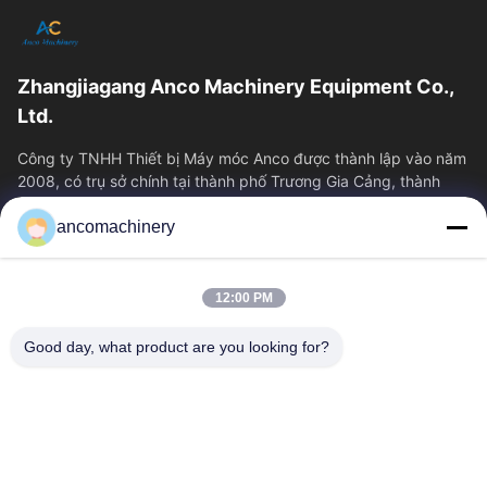
Zhangjiagang Anco Machinery Equipment Co.,
Ltd.
Công ty TNHH Thiết bị Máy móc Anco được thành lập vào năm
2008, có trụ sở chính tại thành phố Trương Gia Cảng, thành
phố Tô Châu, tỉnh Giang Tô....
ancomachinery
Liên Kết Nhanh
Nhà
Sản Phẩm
12:00 PM
Video
Về Chúng Tôi
Tham Quan Nhà Máy
Kiểm Soát Chất Lượng
Good day, what product are you looking for?
Liên Hệ Chúng Tôi
Yêu Cầu Báo Giá
Tin Tức
Liên Hệ Với Chúng Tôi
+86--15751458151