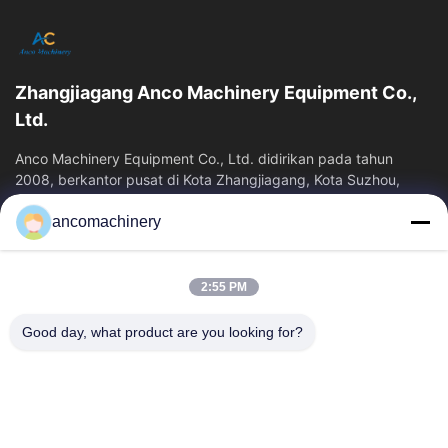
berharap dapat memberikan layanan yang baik!
dan stabilitas tinggi.Sejumlah prestasi teknologi inti
dan indikator teknis di tingkat maju internasional.
Zhangjiagang Anco Machinery Equipment Co.,
Ltd.
Anco Machinery Equipment Co., Ltd. didirikan pada tahun
2008, berkantor pusat di Kota Zhangjiagang, Kota Suzhou,
Provinsi Jiangsu. Ini adalah...
ancomachinery
Tautan Cepat
Rumah
Produk
2:55 PM
Video
Tentang Kita
Wisata Pabrik
Kontrol Kualitas
Good day, what product are you looking for?
Hubungi Kami
Quote Request Suatu
Berita
Hubungi Kami