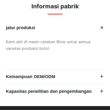
Informasi pabrik
jalur produksi
Kami ahli di mesin cetakan Blow untuk semua
varietas produksi botol
Kemampuan OEM/ODM
Kami memiliki tim teknisi profesional di seluruh area
Kapasitas penelitian dan pengembangan
ini lebih dari 20 tahun, selamat datang pelanggan
dari seluruh dunia mengunjungi situs web kami, dan
Kami memiliki tim R & D profesional di lapangan
beri tahu kami jika Anda memiliki kebutuhan, kami
untuk menyediakan produk dengan kualitas terbaik