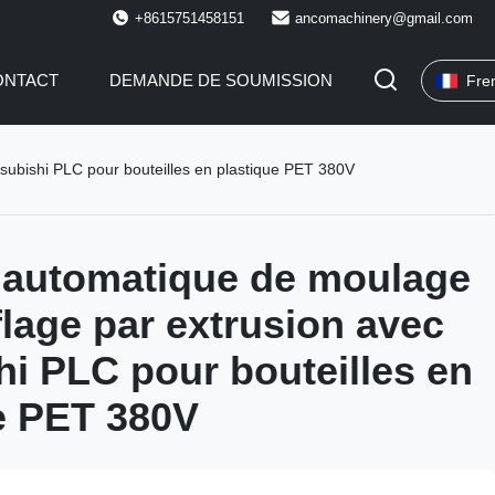
+8615751458151
ancomachinery@gmail.com
ONTACT
DEMANDE DE SOUMISSION
Fre
subishi PLC pour bouteilles en plastique PET 380V
 automatique de moulage
flage par extrusion avec
hi PLC pour bouteilles en
e PET 380V