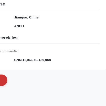
ase
Jiangsu, Chine
ANCO
erciales
e commande:
1
CN¥111,966.40-139,958