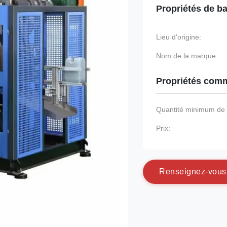
Propriétés de b
Lieu d'origine:
Nom de la marque:
Propriétés comm
Quantité minimum d
Prix:
R
e
n
s
e
i
g
n
e
z
-
v
o
u
s