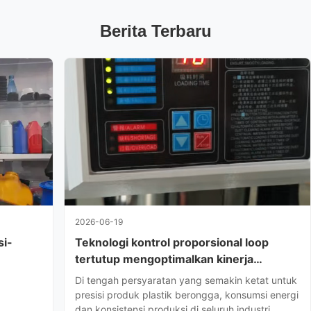
Berita Terbaru
2026-06-19
si-
Teknologi kontrol proporsional loop
tertutup mengoptimalkan kinerja
hidraulik dan pneumatik dari peralatan
Di tengah persyaratan yang semakin ketat untuk
cetakan
presisi produk plastik berongga, konsumsi energi
dan konsistensi produksi di seluruh industri