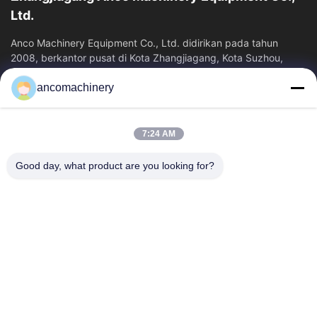
Ltd.
Anco Machinery Equipment Co., Ltd. didirikan pada tahun
2008, berkantor pusat di Kota Zhangjiagang, Kota Suzhou,
Provinsi Jiangsu. Ini adalah...
ancomachinery
Tautan Cepat
Rumah
Produk
7:24 AM
Video
Tentang Kita
Wisata Pabrik
Kontrol Kualitas
Good day, what product are you looking for?
Hubungi Kami
Quote Request Suatu
Berita
Hubungi Kami
+86--15751458151
+86--15751458150
ancomachinery@gmail.com