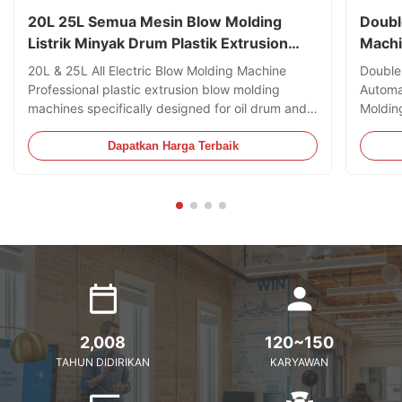
20L 25L Semua Mesin Blow Molding
Doubl
Listrik Minyak Drum Plastik Extrusion
Machi
Blow Molding Machine
20L & 25L All Electric Blow Molding Machine
Double
Professional plastic extrusion blow molding
Automa
machines specifically designed for oil drum and
Moldin
jerry can production, capable of processing
HDPE B
HDPE and PC materials. Technical Specifications
Specifi
Dapatkan Harga Terbaik
Specification Value Voltage 380V Clamping Force
Clampi
180 kN Output 40 kg/h ...
Plastic
2,008
120~150
TAHUN DIDIRIKAN
KARYAWAN