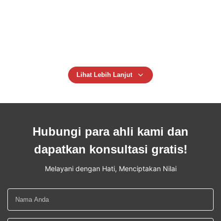
Extrusion
Mesin Pembuat Botol Plastik HDPE/ABS/PP Otomatis 5L
Komponen Inti Termasuk Bantalan & Mesin Mesin Cetakan
Tiup Jerigen
Lihat Lebih Lanjut
Hubungi para ahli kami dan
dapatkan konsultasi gratis!
Melayani dengan Hati, Menciptakan Nilai