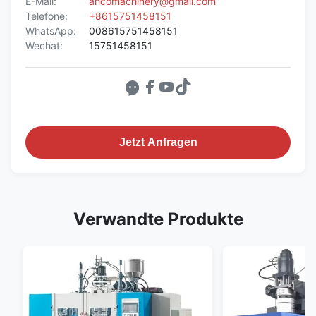
E-Mail:
ancomachinery@gmail.com
Telefone:
+8615751458151
WhatsApp:
008615751458151
Wechat:
15751458151
Jetzt Anfragen
Verwandte Produkte