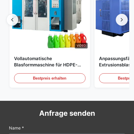
VIDEO
Vollautomatische
Anpassungsfäh
Blasformmaschine für HDPE-
Extrusionsblas
Flaschen, Blasformmaschine für
Großskala 60L 
PE-Flaschen
Blasformgeräte
Bestpreis erhalten
Bestprei
Anfrage senden
Name *