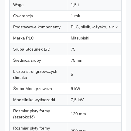
Waga
1,5 t
Gwarancja
1 rok
Podstawowe komponenty
PLC, silnik, łożysko, silnik
Marka PLC
Mitsubishi
Śruba Stosunek L/D
75
Średnica śruby
75 mm
Liczba stref grzewczych
5
ślimaka
Śruba Moc grzewcza
9 kW
Moc silnika wytłaczarki
7,5 kW
Rozmiar płyty formy
120 mm
(szerokość)
Rozmiar płyty formy