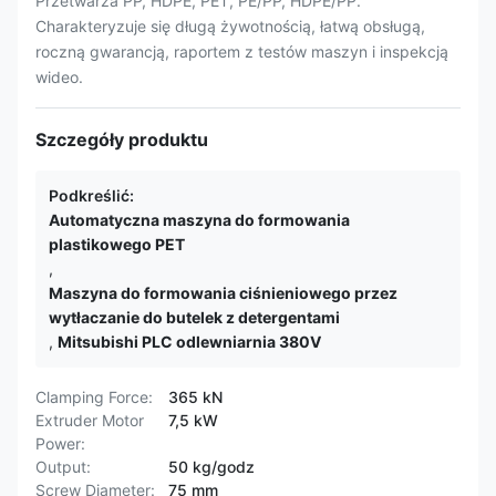
Przetwarza PP, HDPE, PET, PE/PP, HDPE/PP.
Charakteryzuje się długą żywotnością, łatwą obsługą,
roczną gwarancją, raportem z testów maszyn i inspekcją
wideo.
Szczegóły produktu
Podkreślić:
Automatyczna maszyna do formowania
plastikowego PET
,
Maszyna do formowania ciśnieniowego przez
wytłaczanie do butelek z detergentami
,
Mitsubishi PLC odlewniarnia 380V
Clamping Force:
365 kN
Extruder Motor
7,5 kW
Power:
Output:
50 kg/godz
Screw Diameter:
75 mm