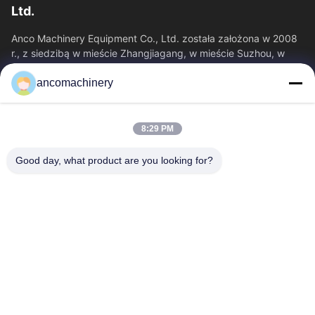
Ltd.
Anco Machinery Equipment Co., Ltd. została założona w 2008
r., z siedzibą w mieście Zhangjiagang, w mieście Suzhou, w
prowincji Jiangsu.
ancomachinery
Szybkie Linki
Dom
Produkty
8:29 PM
Filmy
O Nas
Wycieczka Po Fabryce
Kontrola Jakości
Good day, what product are you looking for?
Skontaktuj Się Z Nami
Poprosić O Wycenę
Aktualności
Skontaktuj Się Z Nami
+86--15751458151
+86--15751458150
ancomachinery@gmail.com