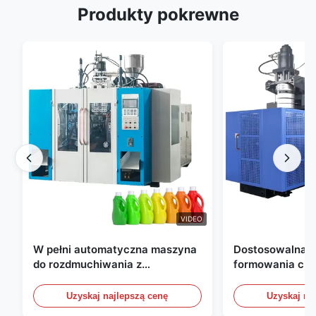
Produkty pokrewne
VIDEO
W pełni automatyczna maszyna
Dostosowalna 
do rozdmuchiwania z
formowania ciś
wytłaczaniem, maszyna do
wytłaczeniowym
rozdmuchiwania butelek HDPE
Automatyczne u
Uzyskaj najlepszą cenę
Uzyskaj na
formowania ciś