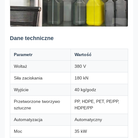
Dane techniczne
Parametr
Wartość
Woltaż
380 V
Siła zaciskania
180 kN
Wyjście
40 kg/godz
Przetworzone tworzywo
PP, HDPE, PET, PE/PP,
sztuczne
HDPE/PP
Automatyzacja
Automatyczny
Moc
35 kW