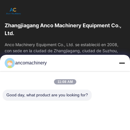
Zhangjiagang Anco Machinery Equipment Co.,
Ltd.
Anco Machinery Equipment Co., Ltd. se estableció en 2008,
con sede en la ciudad de Zhangjiagang, ciudad de Suzhou,
provincia de Jiangsu. Es una...
ancomachinery
Enlaces Rápidos
Inicio
Productos
11:08 AM
Videos
Sobre Nosotros
Visita A La Fábrica
Control De Calidad
Good day, what product are you looking for?
Contacto
Solicitar Una Cotización
Noticias
Contacta Con Nosotros
+86--15751458151