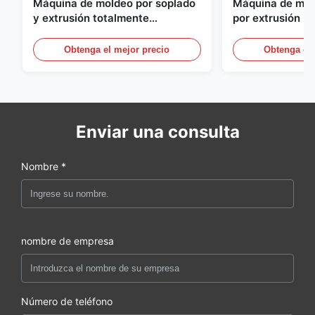
Máquina de moldeo por soplado
Máquina de mol
y extrusión totalmente
por extrusión p
automática para botellas de
Equipo de molde
HDPE, máquina de moldeo por
automático a gr
Obtenga el mejor precio
Obtenga el 
soplado de PE
60L
Enviar una consulta
Nombre *
nombre de empresa
Número de teléfono