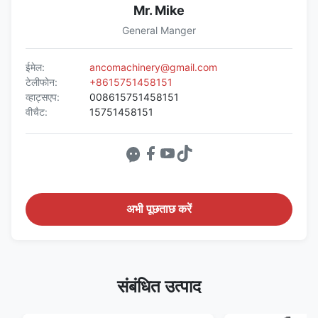
Mr. Mike
General Manger
ईमेल:
ancomachinery@gmail.com
टेलीफोन:
+8615751458151
व्हाट्सएप:
008615751458151
वीचैट:
15751458151
अभी पूछताछ करें
संबंधित उत्पाद