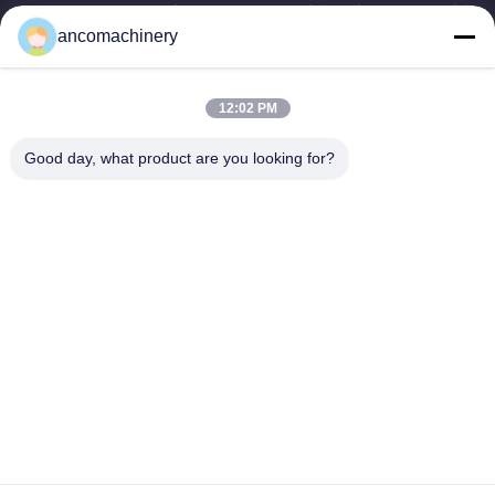
Zhangjiagang शहर, सुज़ौ शहर, Jiangsu प्रांत में स्थित है। यह एक उद्यम है कि
ancomachinery
त्वरित लिंक
होम
उत्पाद
12:02 PM
वीडियो
हमारे बारे में
फैक्टरी यात्रा
गुणवत्ता नियंत्रण
Good day, what product are you looking for?
हमसे संपर्क करें
एक बोली का अनुरोध
समाचार
हमसे संपर्क करें
+86--15751458151
+86--15751458150
ancomachinery@gmail.com
कॉपीराइट © 2026-2026 Zhangjiagang Anco Machinery Equipment Co., Ltd..