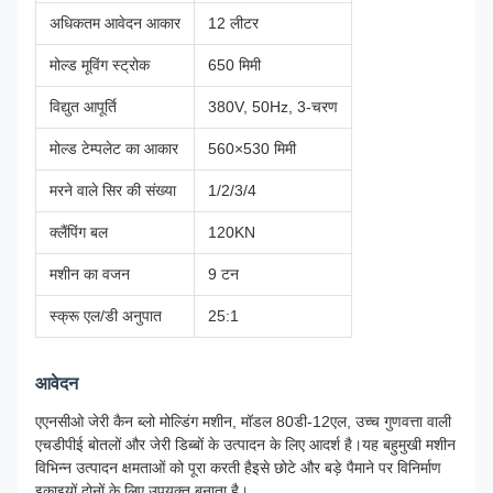
अधिकतम आवेदन आकार
12 लीटर
मोल्ड मूविंग स्ट्रोक
650 मिमी
विद्युत आपूर्ति
380V, 50Hz, 3-चरण
मोल्ड टेम्पलेट का आकार
560×530 मिमी
मरने वाले सिर की संख्या
1/2/3/4
क्लैंपिंग बल
120KN
मशीन का वजन
9 टन
स्क्रू एल/डी अनुपात
25:1
आवेदन
एएनसीओ जेरी कैन ब्लो मोल्डिंग मशीन, मॉडल 80डी-12एल, उच्च गुणवत्ता वाली
एचडीपीई बोतलों और जेरी डिब्बों के उत्पादन के लिए आदर्श है।यह बहुमुखी मशीन
विभिन्न उत्पादन क्षमताओं को पूरा करती हैइसे छोटे और बड़े पैमाने पर विनिर्माण
इकाइयों दोनों के लिए उपयुक्त बनाता है।