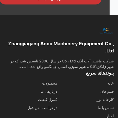
Zhangjiagang Anco Machinery Equipment Co
L
شرکت ماشین آلات آنکو Co.، Ltd در سال 2008 تاسیس شد، که در
 ژانگژیاگانگ، شهر سوژو، استان جیانگسو واقع شده است.
وندهای سریع
ه
محصولات
م های
دربارهی ما
خانه تور
کنترل کیفیت
س با ما
درخواست نقل قول
ار