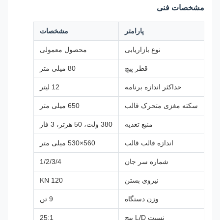
مشخصات فنی
پارامتر
مشخصات
نوع بازاریابی
محصول معمولی
قطر پیچ
80 میلی متر
حداکثر اندازه برنامه
12 لیتر
سکته مغزی متحرک قالب
650 میلی متر
منبع تغذیه
380 ولت، 50 هرتز، 3 فاز
اندازه قالب قالب
560×530 میلی متر
شماره سر جان
1/2/3/4
نیروی بستن
120 KN
وزن دستگاه
9 تن
نسبت L/D پیچ
25:1