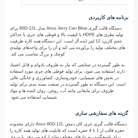
برنامه های کاربردی
دستگاه قالب گیری Anco Jerry Can Blow مدل 80D-12L برای
تولید بطری های HDPE با کیفیت بالا و قوطی های جری با حداکثر
حجم کاربرد 12 لیتر ایده آل است. این دستگاه همه کاره ظرفیت
های مختلف تولید را برآورده می کند و آن را برای واحدهای تولیدی
کوچک و بزرگ مناسب می کند.
به طور گسترده در صنایعی که نیاز به ظروف بادوام و قابل اعتماد
دارند استفاده می شود، برای تولید قوطی های جری مورد استفاده
در بخش های شیمیایی، خودروسازی، کشاورزی و خانگی عالی
است. این دستگاه به طور گسترده در صنعت بسته بندی برای تولید
ظروف برای مایعاتی مانند آب، روغن، روان کننده ها و مواد
شیمیایی استفاده می شود.
گزینه های سفارشی سازی
دستگاه قالب گیری جری کان دمش Anco 80D-12L دارای محدوده
حفره قالب از 1 تا 4 حفره است که قابلیت های تولید همه کاره را
برای پاسخگویی به نیازهای مختلف تولید ارائه می دهد. با نیروی