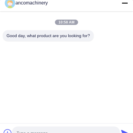
ancomachinery
ลิงก์ด่วน
บ้าน
ผลิตภัณฑ์
10:58 AM
วิดีโอ
เกี่ยวกับเรา
ทัวร์โรงงาน
ควบคุมคุณภาพ
Good day, what product are you looking for?
ติดต่อเรา
ขออ้าง
ข่าว
ติดต่อเรา
+86--15751458151
+86--15751458150
ancomachinery@gmail.com
สิทธิป้ายกํากับ © 2026-2026 Zhangjiagang Anco Machinery Equipment Co.,
Ltd.. สุทธิทั้งหมดถูกเก็บไว้