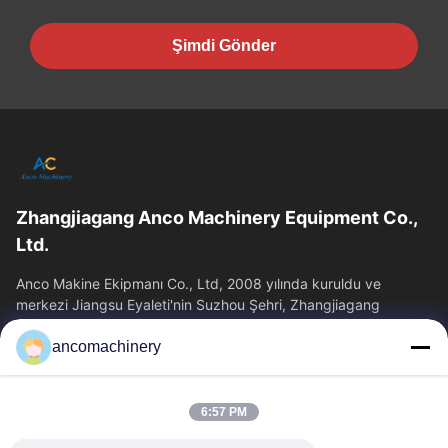
Şimdi Gönder
Zhangjiagang Anco Machinery Equipment Co.,
Ltd.
Anco Makine Ekipmanı Co., Ltd, 2008 yılında kuruldu ve
merkezi Jiangsu Eyaleti'nin Suzhou Şehri, Zhangjiagang
Şehri'nde yer almaktadır.
ancomachinery
Hızlı Bağlantılar
Ana Sayfa
Ürünler
6:57 PM
VİDEOLAR
Hakkımızda