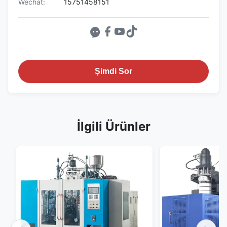
Wechat:
15751458151
Şimdi Sor
İlgili Ürünler