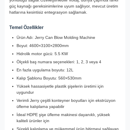
yönlülüğü sağlar.Özelleştirilebilir voltaj, dünya çapında farklı
güç kaynağı gereksinimlerine uyum sağlıyor, mevcut üretim
hatlarına kesintisiz entegrasyon sağlamak.
Temel Özellikler
Ürün Adı: Jerry Can Blow Molding Machine
Boyut: 4600×3100×2800mm
Hidrolik motor gücü: 5.5 KW
Ölçekli baş numara seçenekleri: 1, 2, 3 veya 4
En fazla uygulama boyutu: 12L
Kalıp Şablonu Boyutu: 560×530mm
Yüksek hassasiyetle plastik şişelerin üretimi için
uygundur
Verimli Jerry çeşitli konteyner boyutları için ekstrüzyon
üfleme kalıplama yapabilir
İdeal HDPE şişe üfleme makinesi dayanıklı, yüksek
kaliteli ürünler için
Sürekli kalıplama ve mükemmel ürün bitirmeyi sağlayan