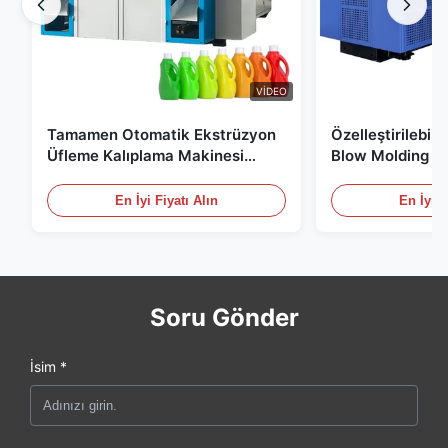
VIDEO
Tamamen Otomatik Ekstrüzyon
Özelleştirilebil
Üfleme Kalıplama Makinesi
Blow Molding M
HDPE Şişe Pe Üfleme Kalıplama
Ölçekli 60L Oto
Makinesi
Molding Ekipma
En İyi Fiyatı Alın
En İyi F
Soru Gönder
İsim *