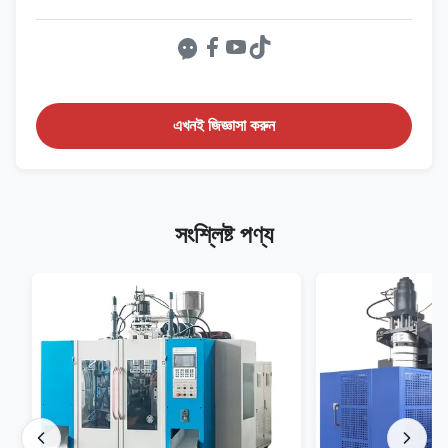
এখনই জিজ্ঞাসা করুন
সংশ্লিষ্ট পণ্য