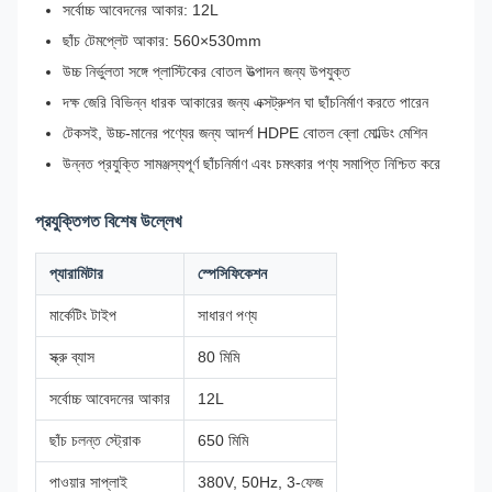
সর্বোচ্চ আবেদনের আকার: 12L
ছাঁচ টেমপ্লেট আকার: 560×530mm
উচ্চ নির্ভুলতা সঙ্গে প্লাস্টিকের বোতল উত্পাদন জন্য উপযুক্ত
দক্ষ জেরি বিভিন্ন ধারক আকারের জন্য এক্সট্রুশন ঘা ছাঁচনির্মাণ করতে পারেন
টেকসই, উচ্চ-মানের পণ্যের জন্য আদর্শ HDPE বোতল ব্লো মোল্ডিং মেশিন
উন্নত প্রযুক্তি সামঞ্জস্যপূর্ণ ছাঁচনির্মাণ এবং চমৎকার পণ্য সমাপ্তি নিশ্চিত করে
প্রযুক্তিগত বিশেষ উল্লেখ
প্যারামিটার
স্পেসিফিকেশন
মার্কেটিং টাইপ
সাধারণ পণ্য
স্ক্রু ব্যাস
80 মিমি
সর্বোচ্চ আবেদনের আকার
12L
ছাঁচ চলন্ত স্ট্রোক
650 মিমি
পাওয়ার সাপ্লাই
380V, 50Hz, 3-ফেজ