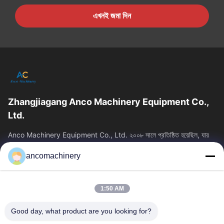
এখনই জমা দিন
Zhangjiagang Anco Machinery Equipment Co.,
Ltd.
Anco Machinery Equipment Co., Ltd. ২০০৮ সালে প্রতিষ্ঠিত হয়েছিল, যার
সদর দপ্তর চীনের জিয়াংসু প্রদেশের সুঝো সিটির ঝাংজিয়াগাং শহরে অবস্থিত। এটি...
ancomachinery
গুরুত্বপূর্ণ সংযোগ
বাড়ি
পণ্য
1:50 AM
ভিডিও
আমাদের সম্পর্কে
কারখানা ভ্রমণ
মান নিয়ন্ত্রণ
Good day, what product are you looking for?
আমাদের সাথে যোগাযোগ করুন
উদ্ধৃতির জন্য আবেদন