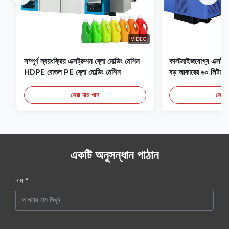
VIDEO
সম্পূর্ণ স্বয়ংক্রিয় এক্সট্রুশন ব্লো মোল্ডিং মেশিন
কাস্টমাইজযোগ্য এক্সট্রু
HDPE বোতল PE ব্লো মোল্ডিং মেশিন
বড় আকারের ৬০ লিটার স্ব
সরঞ্জাম
সেরা দাম পান
সেরা 
একটি অনুসন্ধান পাঠান
নাম *