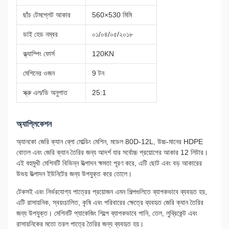
ছাঁচ টেমপ্লেট আকার
560×530 মিমি
ডাই হেড নম্বর
০১/০৪/০৫/২০১৮
ক্ল্যাম্পিং ফোর্স
120KN
মেশিনের ওজন
9 টন
স্ক্রু এল/ডি অনুপাত
25:1
অ্যাপ্লিকেশন
অ্যানকো জেরি ক্যান ব্লো মোল্ডিং মেশিন, মডেল 80D-12L, উচ্চ-মানের HDPE
বোতল এবং জেরি ক্যান তৈরির জন্য আদর্শ যার সর্বোচ্চ প্রয়োগের আকার 12 লিটার।
এই বহুমুখী মেশিনটি বিভিন্ন উত্পাদন ক্ষমতা পূরণ করে, এটি ছোট এবং বড় আকারের
উভয় উত্পাদন ইউনিটের জন্য উপযুক্ত করে তোলে।
টেকসই এবং নির্ভরযোগ্য পাত্রের প্রয়োজন এমন শিল্পগুলিতে ব্যাপকভাবে ব্যবহৃত হয়,
এটি রাসায়নিক, স্বয়ংচালিত, কৃষি এবং পরিবারের ক্ষেত্রে ব্যবহৃত জেরি ক্যান তৈরির
জন্য উপযুক্ত। মেশিনটি প্যাকেজিং শিল্পে ব্যাপকভাবে পানি, তেল, লুব্রিকেন্ট এবং
রাসায়নিকের মতো তরল পাত্রে তৈরির জন্য ব্যবহৃত হয়।