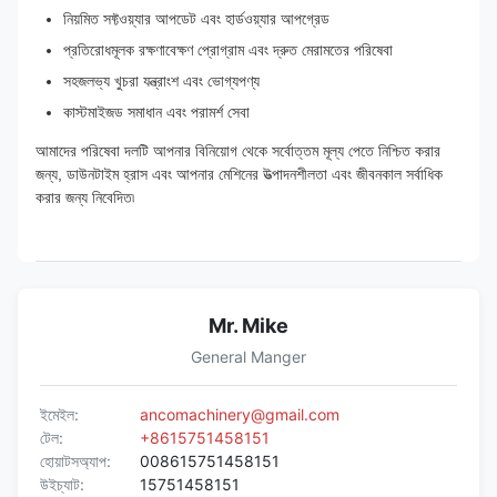
নিয়মিত সফ্টওয়্যার আপডেট এবং হার্ডওয়্যার আপগ্রেড
প্রতিরোধমূলক রক্ষণাবেক্ষণ প্রোগ্রাম এবং দ্রুত মেরামতের পরিষেবা
সহজলভ্য খুচরা যন্ত্রাংশ এবং ভোগ্যপণ্য
কাস্টমাইজড সমাধান এবং পরামর্শ সেবা
আমাদের পরিষেবা দলটি আপনার বিনিয়োগ থেকে সর্বোত্তম মূল্য পেতে নিশ্চিত করার
জন্য, ডাউনটাইম হ্রাস এবং আপনার মেশিনের উত্পাদনশীলতা এবং জীবনকাল সর্বাধিক
করার জন্য নিবেদিত৷
Mr. Mike
General Manger
ইমেইল:
ancomachinery@gmail.com
টেল:
+8615751458151
হোয়াটসঅ্যাপ:
008615751458151
উইচ্যাট:
15751458151