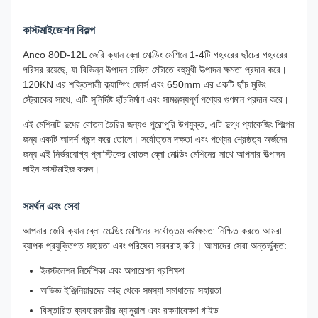
কাস্টমাইজেশন বিকল্প
Anco 80D-12L জেরি ক্যান ব্লো মোল্ডিং মেশিনে 1-4টি গহ্বরের ছাঁচের গহ্বরের
পরিসর রয়েছে, যা বিভিন্ন উত্পাদন চাহিদা মেটাতে বহুমুখী উত্পাদন ক্ষমতা প্রদান করে।
120KN এর শক্তিশালী ক্ল্যাম্পিং ফোর্স এবং 650mm এর একটি ছাঁচ মুভিং
স্ট্রোকের সাথে, এটি সুনির্দিষ্ট ছাঁচনির্মাণ এবং সামঞ্জস্যপূর্ণ পণ্যের গুণমান প্রদান করে।
এই মেশিনটি দুধের বোতল তৈরির জন্যও পুরোপুরি উপযুক্ত, এটি দুগ্ধ প্যাকেজিং শিল্পের
জন্য একটি আদর্শ পছন্দ করে তোলে। সর্বোত্তম দক্ষতা এবং পণ্যের শ্রেষ্ঠত্ব অর্জনের
জন্য এই নির্ভরযোগ্য প্লাস্টিকের বোতল ব্লো মোল্ডিং মেশিনের সাথে আপনার উত্পাদন
লাইন কাস্টমাইজ করুন।
সমর্থন এবং সেবা
আপনার জেরি ক্যান ব্লো মোল্ডিং মেশিনের সর্বোত্তম কর্মক্ষমতা নিশ্চিত করতে আমরা
ব্যাপক প্রযুক্তিগত সহায়তা এবং পরিষেবা সরবরাহ করি। আমাদের সেবা অন্তর্ভুক্ত:
ইনস্টলেশন নির্দেশিকা এবং অপারেশন প্রশিক্ষণ
অভিজ্ঞ ইঞ্জিনিয়ারদের কাছ থেকে সমস্যা সমাধানের সহায়তা
বিস্তারিত ব্যবহারকারীর ম্যানুয়াল এবং রক্ষণাবেক্ষণ গাইড