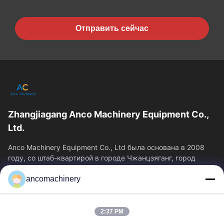
Отправить сейчас
Zhangjiagang Anco Machinery Equipment Co.,
Ltd.
Anco Machinery Equipment Co., Ltd была основана в 2008
году, со штаб-квартирой в городе Чжанцзяганг, город
Сучжоу, провинция Цзянсу.
ancomachinery
Быстрые Ссылки
Главная Страница
Продукция
2:37 PM
Ролики
О Компании