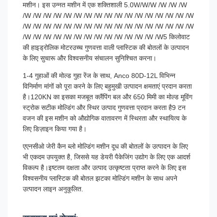
मशीन। इस उन्नत मशीन में एक शक्तिशाली 5.0W/W/W /W /W /W
/W /W /W /W /W /W /W /W /W /W /W /W /W /W /W /W /W
/W /W /W /W /W /W /W /W /W /W /W /W /W /W /W /W /W
/W /W /W /W /W /W /W /W /W /W /W /W /W /W5 किलोवाट
की हाइड्रोलिक मोटरउच्च गुणवत्ता वाली प्लास्टिक की बोतलों के उत्पादन
के लिए सुचारू और विश्वसनीय संचालन सुनिश्चित करना।
1-4 गुहाओं की मोल्ड गुहा रेंज के साथ, Anco 80D-12L विभिन्न
विनिर्माण मांगों को पूरा करने के लिए बहुमुखी उत्पादन क्षमताएं प्रदान करता
है।120KN का इसका मजबूत क्लैंपिंग बल और 650 मिमी का मोल्ड मूविंग
स्ट्रोक सटीक मोल्डिंग और स्थिर उत्पाद गुणवत्ता प्रदान करता है9 टन
वजन की इस मशीन को औद्योगिक वातावरण में स्थिरता और स्थायित्व के
लिए डिज़ाइन किया गया है।
एएनसीओ जेरी कैन ब्लो मोल्डिंग मशीन दूध की बोतलों के उत्पादन के लिए
भी एकदम उपयुक्त है, जिससे यह डेयरी पैकेजिंग उद्योग के लिए एक आदर्श
विकल्प है।इष्टतम दक्षता और उत्पाद उत्कृष्टता प्राप्त करने के लिए इस
विश्वसनीय प्लास्टिक की बोतल झटका मोल्डिंग मशीन के साथ अपने
उत्पादन लाइन अनुकूलित.