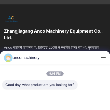
Zhangjiagang Anco Machinery Equipment Co.,
Ltd.
Anco मशीनरी उपकरण कं, लिमिटेड 2008 में स्थापित किया गया था, मुख्यालय
Zhangjiagang शहर, सुज़ौ शहर, Jiangsu प्रांत में स्थित है। यह एक उद्यम है कि
ancomachinery
त्वरित लिंक
होम
उत्पाद
9:08 PM
वीडियो
हमारे बारे में
फैक्टरी यात्रा
गुणवत्ता नियंत्रण
Good day, what product are you looking for?
हमसे संपर्क करें
एक बोली का अनुरोध
समाचार
हमसे संपर्क करें